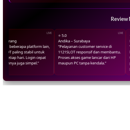
Review
⭐ 5.0
⭐ 4
emarang
Andika – Surabaya
Ba
a beberapa platform lain,
“Pelayanan customer service di
“11
LOT paling stabil untuk
1121SLOT responsif dan membantu.
bua
setiap hari. Login cepat
Proses akses game lancar dari HP
ter
annya juga simpel.”
maupun PC tanpa kendala.”
pe
per