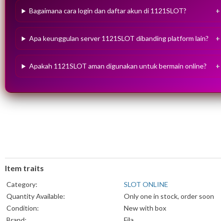
Bagaimana cara login dan daftar akun di 1121SLOT?
Apa keunggulan server 1121SLOT dibanding platform lain?
Apakah 1121SLOT aman digunakan untuk bermain online?
Item traits
Category:
SLOT ONLINE
Quantity Available:
Only one in stock, order soon
Condition:
New with box
Brand:
Fila