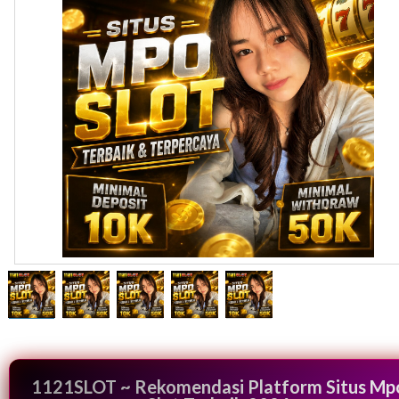
1121SLOT ~ Rekomendasi Platform Situs Mp