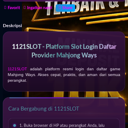
Favorit
Ingatkan nanti
Share
Deskripsi 1121SLOT
1121SLOT - Platform Slot Login Daftar
Provider Mahjong Ways
1121SLOT
adalah platform resmi login dan daftar game
Mahjong Ways. Akses cepat, praktis, dan aman dari semua
perangkat.
Cara Bergabung di 1121SLOT
1. Buka browser di HP atau perangkat Anda, lalu