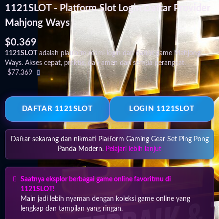
1121SLOT - Platform Slot Login Daftar Provider
Mahjong Ways
$0.369
1121SLOT
adalah platform resmi login dan daftar game Mahjong
Ways. Akses cepat, praktis, dan aman dari semua perangkat.
More
$77.369
info
DAFTAR 1121SLOT
LOGIN 1121SLOT
Daftar sekarang dan nikmati Platform Gaming Gear Set Ping Pong
Panda Modern.
Pelajari lebih lanjut
Saatnya eksplor berbagai game online favoritmu di
1121SLOT!
Main jadi lebih nyaman dengan koleksi game online yang
lengkap dan tampilan yang ringan.