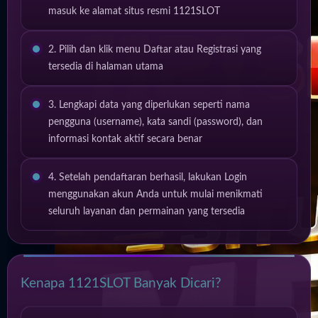
masuk ke alamat situs resmi 1121SLOT
2. Pilih dan klik menu Daftar atau Registrasi yang
tersedia di halaman utama
3. Lengkapi data yang diperlukan seperti nama
pengguna (username), kata sandi (password), dan
informasi kontak aktif secara benar
4. Setelah pendaftaran berhasil, lakukan Login
menggunakan akun Anda untuk mulai menikmati
seluruh layanan dan permainan yang tersedia
Kenapa 1121SLOT Banyak Dicari?