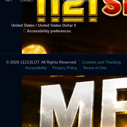
API
Contact
Partners
bCapital
login-nya kencang banget dan gak pernah muter-muter.
Mau main Mahjong Ways kapan saja lancar jaya.
SS
United States / United States Dollar $
Se
⭐ 4.9
Click
Accessibility preferences
Co
to
Proses Daftar
activate
Proses daftarnya serba cepat dan gak ribet. Tampilan
accessibility
situsnya rapi banget di HP, jadi makin nyaman tiap kali mau
preferences
masuk akun.
© 2026 1121SLOT. All Rights Reserved
Cookies and Tracking
Accessibility
Privacy Policy
Terms of Use
⭐ 4.8
Jaringan Server
Servernya stabil banget, beda sama tempat lain. Buka link-
nya langsung terbuka dalam hitungan detik. Benar-benar
praktis.
⭐ 5.0
Perfoma Situs