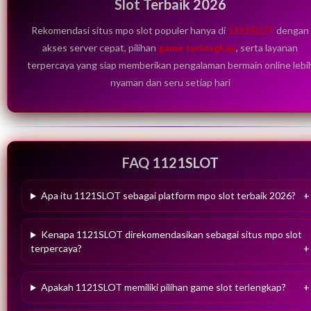
Slot Terbaik 2026
Rekomendasi situs mpo slot populer hanya di
1121SLOT
dengan
akses server cepat, pilihan
game terlengkap
, serta layanan
terpercaya yang siap memberikan pengalaman bermain online lebi
nyaman dan seru setiap hari
FAQ 1121SLOT
Apa itu 1121SLOT sebagai platform mpo slot terbaik 2026?
Kenapa 1121SLOT direkomendasikan sebagai situs mpo slot
terpercaya?
Apakah 1121SLOT memiliki pilihan game slot terlengkap?