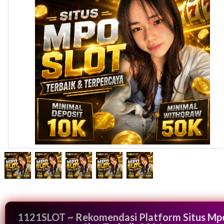
1121SLOT ~ Rekomendasi Platform Situs Mp