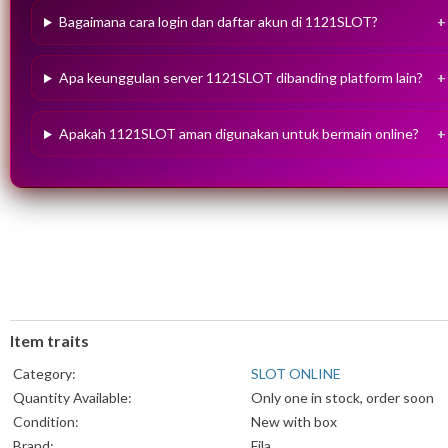
Bagaimana cara login dan daftar akun di 1121SLOT?
Apa keunggulan server 1121SLOT dibanding platform lain?
Apakah 1121SLOT aman digunakan untuk bermain online?
Item traits
Category:
SLOT ONLINE
Quantity Available:
Only one in stock, order soon
Condition:
New with box
Brand:
Fila