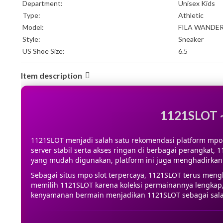
Department:
Unisex Kids
Type:
Athletic
Model:
FILA WANDE
Style:
Sneaker
US Shoe Size:
6.5
Item description
1121SLOT ~
1121SLOT
menjadi salah satu rekomendasi platform mpo
server stabil serta akses ringan di berbagai perangka
yang mudah digunakan, platform ini juga menghadirkan b
Sebagai situs mpo slot terpercaya, 1121SLOT terus men
memilih 1121SLOT karena koleksi permainannya lengkap,
kenyamanan bermain menjadikan 1121SLOT sebagai salah