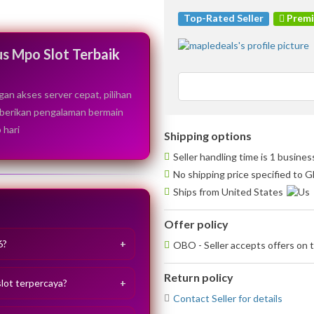
Top-Rated Seller
Premi
s Mpo Slot Terbaik
an akses server cepat, pilihan
mberikan pengalaman bermain
 hari
Shipping options
Seller handling time is 1 busine
No shipping price specified to 
Ships from United States
Offer policy
6?
OBO - Seller accepts offers on t
Return policy
lot terpercaya?
Contact Seller for details