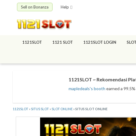
Sell on Bonanza
Help
1121SLOT
1121 SLOT
1121SLOT LOGIN
SLOT
1121SLOT ~ Rekomendasi Plat
mapledeals's booth
earned a 99.5% s
1121SLOT
»
SITUS SLOT
»
SLOT ONLINE
»
SITUS SLOT ONLINE