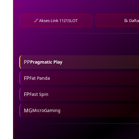
🔗 Akses Link 1121SLOT
📝 Dafta
PP
Pragmatic Play
FP
Fat Panda
FP
Fast Spin
MG
MicroGaming