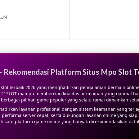
RUN
 Rekomendasi Platform Situs Mpo Slot T
 slot terbaik 2026 yang menghadirkan pengalaman bermain onlin
t, 1121SLOT mampu memberikan kualitas permainan yang optimal b
erbagai pilihan game populer yang selalu ramai dimainkan setia
ghadirkan layanan profesional dengan sistem keamanan yang terja
 performa server cepat, serta dukungan layanan online yang sia
 satu platform game online yang banyak direkomendasikan di ta