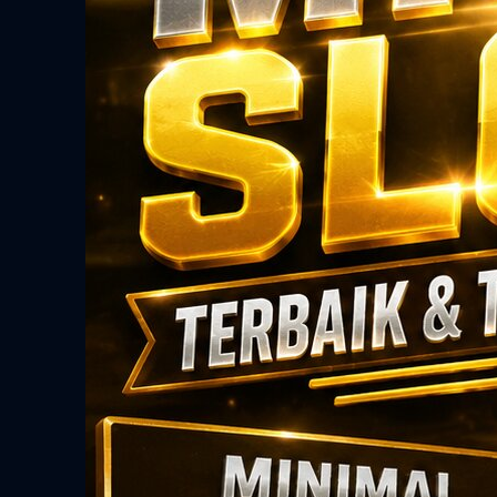
Sangat puas sama performa situsnya. Ringan diakses pakai
kuota HP sekalipun. Recommended banget buat yang cari
tempat daftar yang praktis.