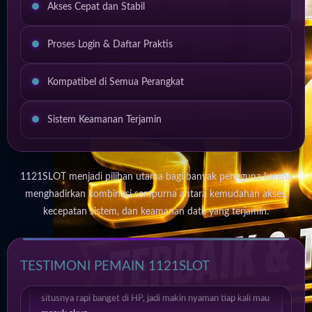
Akses Cepat dan Stabil
Proses Login & Daftar Praktis
Kompatibel di Semua Perangkat
Sistem Keamanan Terjamin
⭐ 5.0
1121SLOT menjadi pilihan utama bagi banyak pengguna karena
Akses login
menghadirkan kombinasi sempurna antara kemudahan akses,
1121SLOT memang pantas jadi pilihan utama. Akses
kecepatan sistem, dan keamanan data yang terjamin.
login-nya kencang banget dan gak pernah muter-muter.
Mau main Mahjong Ways kapan saja lancar jaya.
TESTIMONI PEMAIN 1121SLOT
⭐ 4.9
Proses Daftar
Proses daftarnya serba cepat dan gak ribet. Tampilan