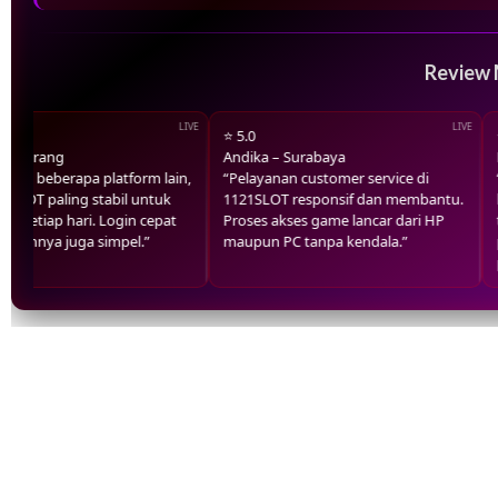
Review
⭐ 5.0
⭐ 4
emarang
Andika – Surabaya
Bay
a beberapa platform lain,
“Pelayanan customer service di
“11
LOT paling stabil untuk
1121SLOT responsif dan membantu.
bua
setiap hari. Login cepat
Proses akses game lancar dari HP
ter
annya juga simpel.”
maupun PC tanpa kendala.”
pe
per