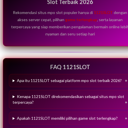
Slot Terbaik 2026
Rekomendasi situs mpo slot populer hanya di
1121SLOT
dengan
akses server cepat, pilihan
game terlengkap
, serta layanan
terpercaya yang siap memberikan pengalaman bermain online lebi
nyaman dan seru setiap hari
FAQ 1121SLOT
Apa itu 1121SLOT sebagai platform mpo slot terbaik 2026?
Kenapa 1121SLOT direkomendasikan sebagai situs mpo slot
terpercaya?
Apakah 1121SLOT memiliki pilihan game slot terlengkap?