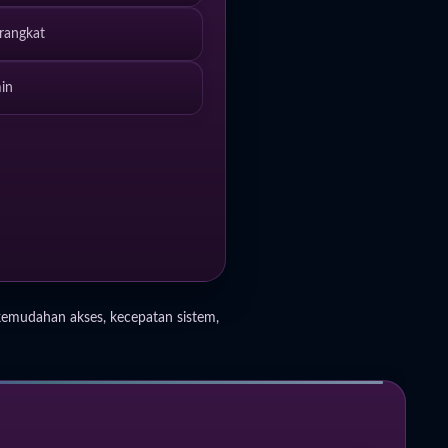
rangkat
in
emudahan akses, kecepatan sistem,
a lancar jaya.