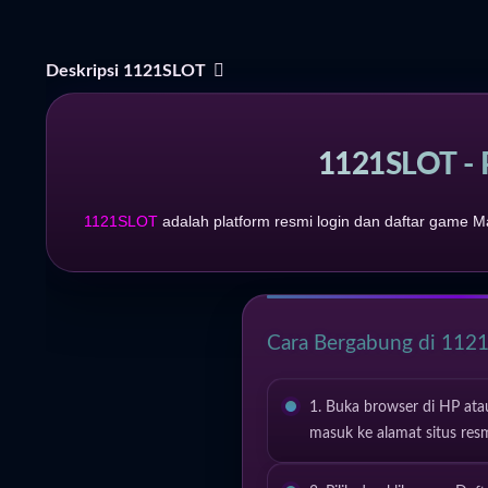
Deskripsi 1121SLOT
1121SLOT - P
1121SLOT
adalah platform resmi login dan daftar game M
Cara Bergabung di 112
1. Buka browser di HP ata
masuk ke alamat situs re