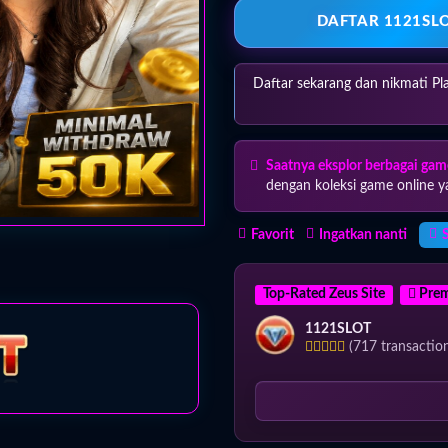
DAFTAR 1121SL
Daftar sekarang dan nikmati P
Saatnya eksplor berbagai gam
dengan koleksi game online y
Favorit
Ingatkan nanti
Top-Rated Zeus Site
Prem
1121SLOT
5.0
(717 transactio
stars
average
user
feedback