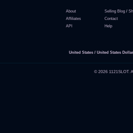
⭐ 4.9
Proses Daftar
About
Selling Blog
/
Sh
Proses daftarnya serba cepat dan gak ribet. Tampilan situsnya 
Affiliates
Contact
API
Help
⭐ 4.8
Jaringan Server
Servernya stabil banget, beda sama tempat lain. Buka link-nya
United States / United States Dollar
⭐ 5.0
© 2026 1121SLOT. Al
Perfoma Situs
Sangat puas sama performa situsnya. Ringan diakses pakai kuo