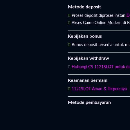
Metode deposit
Proses deposit diproses instan
De
Akses Game Online Modern di B
Kebijakan bonus
Bonus deposit tersedia untuk 
Kebijakan withdraw
Hubungi CS 1121SLOT untuk det
Keamanan bermain
1121SLOT Aman & Terpercaya
Metode pembayaran
PayPal
accepted