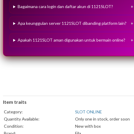
Bagaimana cara login dan daftar akun di 1121SLOT?
Apa keunggulan server 1121SLOT dibanding platform lain?
Apakah 1121SLOT aman digunakan untuk bermain online?
Item traits
Category:
SLOT ONLINE
Quantity Available:
Only one in stock, order soon
Condition:
New with box
Brand:
Fila