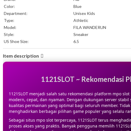
Color:
Blue
Department:
Unisex Kids
Type:
Athletic
Model:
FILA WANDERUN
Style:
Sneaker
US Shoe Size:
6.5
Item description
1121SLOT ~ Rekomendasi Pl
1121SLOT
menjadi salah satu rekomendasi platform mpo slot
modern, cepat, dan nyaman. Dengan dukungan server stabil
kualitas permainan yang optimal bagi seluruh member. Tida
menghadirkan berbagai pilihan game populer yang selalu ram
Sebagai situs mpo slot terpercaya, 1121SLOT terus menghadi
proses akses yang praktis. Banyak pengguna memilih 1121SLO