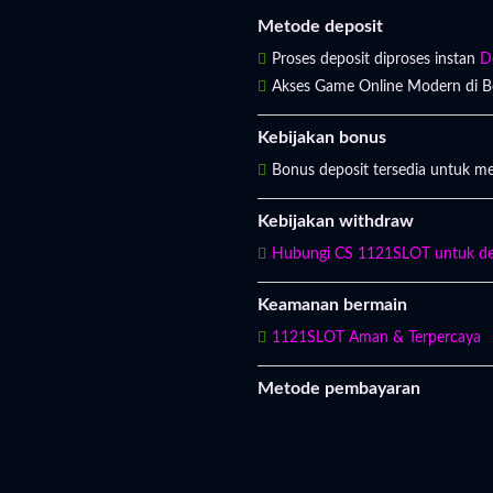
Metode deposit
Proses deposit diproses instan
De
Akses Game Online Modern di B
Kebijakan bonus
Bonus deposit tersedia untuk 
Kebijakan withdraw
Hubungi CS 1121SLOT untuk det
Keamanan bermain
1121SLOT Aman & Terpercaya
Metode pembayaran
PayPal
accepted