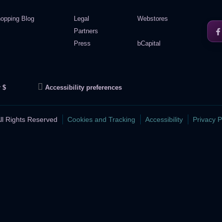
opping Blog
Legal
Webstores
rapi banget di HP, jadi makin nyaman tiap kali mau masuk akun.
Partners
Press
bCapital
 langsung terbuka dalam hitungan detik. Benar-benar praktis.
Click
 $
Accessibility preferences
to
activate
accessibility
l Rights Reserved
Cookies and Tracking
Accessibility
Privacy P
preferences
ta HP sekalipun. Recommended banget buat yang cari tempat daftar yang prakti