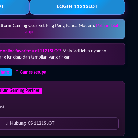
OT
LOGIN 1121SLOT
latform Gaming Gear Set Ping Pong Panda Modern.
Pelajari lebih
lanjut
e online favoritmu di 1121SLOT!
Main jadi lebih nyaman
ang lengkap dan tampilan yang ringan.
Share
Games serupa
ium Gaming Partner
ns)
Hubungi CS 1121SLOT