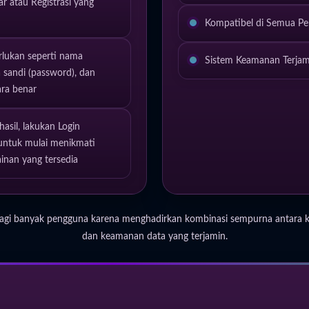
ar atau Registrasi yang
Kompatibel di Semua Pe
erlukan seperti nama
Sistem Keamanan Terjam
 sandi (password), dan
ara benar
hasil, lakukan Login
ntuk mulai menikmati
inan yang tersedia
agi banyak pengguna karena menghadirkan kombinasi sempurna antara k
dan keamanan data yang terjamin.
 kencang banget dan gak pernah muter-muter. Mau main Mahjong Ways kapan saj