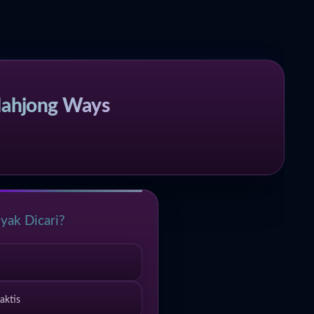
 Mahjong Ways
ak Dicari?
aktis