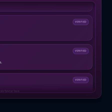
s.
a lancar jaya.