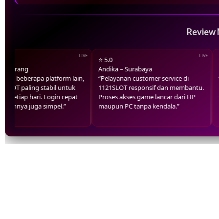
Review
⭐ 5.0
⭐ 4
emarang
Andika – Surabaya
Ba
a beberapa platform lain,
“Pelayanan customer service di
“1
LOT paling stabil untuk
1121SLOT responsif dan membantu.
bua
setiap hari. Login cepat
Proses akses game lancar dari HP
ter
annya juga simpel.”
maupun PC tanpa kendala.”
pe
pe