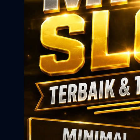
Sangat puas sama performa situsnya. Ringan diakses pakai
kuota HP sekalipun. Recommended banget buat yang cari
tempat daftar yang praktis.