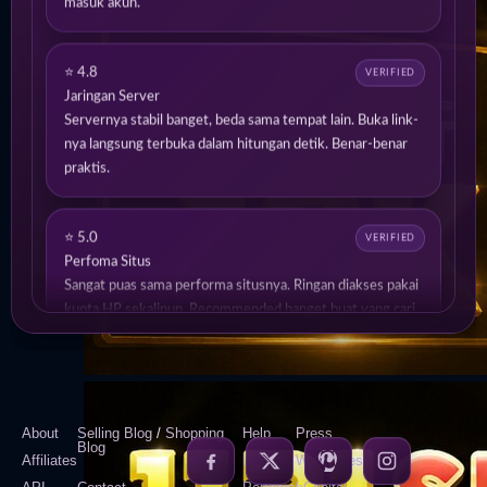
situsnya rapi banget di HP, jadi makin nyaman tiap kali mau
masuk akun.
⭐ 4.8
Jaringan Server
Servernya stabil banget, beda sama tempat lain. Buka link-
nya langsung terbuka dalam hitungan detik. Benar-benar
praktis.
⭐ 5.0
Perfoma Situs
Sangat puas sama performa situsnya. Ringan diakses pakai
kuota HP sekalipun. Recommended banget buat yang cari
tempat daftar yang praktis.
About
Selling Blog
/
Shopping
Help
Press
⭐ 5.0
Blog
Affiliates
Legal
Webstores
Akses login
1121SLOT memang pantas jadi pilihan utama. Akses