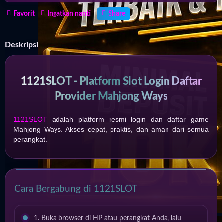
Favorit
Ingatkan nanti
Share
Deskripsi 1121SLOT
1121SLOT - Platform Slot Login Daftar
Provider Mahjong Ways
1121SLOT
adalah platform resmi login dan daftar game
Mahjong Ways. Akses cepat, praktis, dan aman dari semua
perangkat.
Cara Bergabung di 1121SLOT
1. Buka browser di HP atau perangkat Anda, lalu