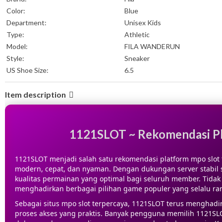
Color:
Blue
Department:
Unisex Kids
Type:
Athletic
Model:
FILA WANDERUN
Style:
Sneaker
US Shoe Size:
6.5
Item description
1121SLOT ~ Rekomendasi Pl
1121SLOT
menjadi salah satu rekomendasi platform mpo slot
modern, cepat, dan nyaman. Dengan dukungan server stabil
kualitas permainan yang optimal bagi seluruh member. Tida
menghadirkan berbagai pilihan game populer yang selalu ram
Sebagai situs mpo slot terpercaya, 1121SLOT terus menghadi
proses akses yang praktis. Banyak pengguna memilih 1121SLO