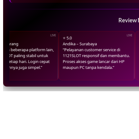
Review
⭐ 5.0
⭐ 
emarang
Andika – Surabaya
Ba
ba beberapa platform lain,
“Pelayanan customer service di
“1
LOT paling stabil untuk
1121SLOT responsif dan membantu.
bu
setiap hari. Login cepat
Proses akses game lancar dari HP
te
lannya juga simpel.”
maupun PC tanpa kendala.”
pe
pe