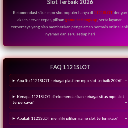
Slot Terbaik 2026
Rekomendasi situs mpo slot populer hanya di
1121SLOT
dengan
akses server cepat, pilihan
game terlengkap
, serta layanan
terpercaya yang siap memberikan pengalaman bermain online lebi
nyaman dan seru setiap hari
FAQ 1121SLOT
Apa itu 1121SLOT sebagai platform mpo slot terbaik 2026?
Kenapa 1121SLOT direkomendasikan sebagai situs mpo slot
terpercaya?
Apakah 1121SLOT memiliki pilihan game slot terlengkap?