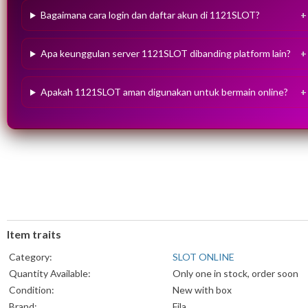
Bagaimana cara login dan daftar akun di 1121SLOT?
Apa keunggulan server 1121SLOT dibanding platform lain?
Apakah 1121SLOT aman digunakan untuk bermain online?
Item traits
Category:
SLOT ONLINE
Quantity Available:
Only one in stock, order soon
Condition:
New with box
Brand:
Fila