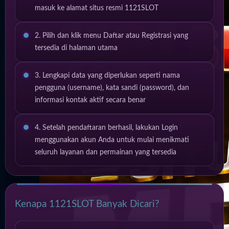
masuk ke alamat situs resmi 1121SLOT
2. Pilih dan klik menu Daftar atau Registrasi yang
tersedia di halaman utama
3. Lengkapi data yang diperlukan seperti nama
pengguna (username), kata sandi (password), dan
informasi kontak aktif secara benar
4. Setelah pendaftaran berhasil, lakukan Login
menggunakan akun Anda untuk mulai menikmati
seluruh layanan dan permainan yang tersedia
Kenapa 1121SLOT Banyak Dicari?