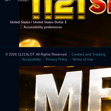
API
Contact
Partners
bCapital
login-nya kencang banget dan gak pernah muter-muter.
Mau main Mahjong Ways kapan saja lancar jaya.
SS
United States / United States Dollar $
Se
⭐ 4.9
Click
Accessibility preferences
Co
to
Proses Daftar
activate
Proses daftarnya serba cepat dan gak ribet. Tampilan
accessibility
situsnya rapi banget di HP, jadi makin nyaman tiap kali mau
preferences
masuk akun.
© 2026 1121SLOT. All Rights Reserved
Cookies and Tracking
Accessibility
Privacy Policy
Terms of Use
⭐ 4.8
Jaringan Server
Servernya stabil banget, beda sama tempat lain. Buka link-
nya langsung terbuka dalam hitungan detik. Benar-benar
praktis.
⭐ 5.0
Perfoma Situs