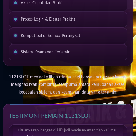
Akses Cepat dan Stabil
Proses Login & Daftar Praktis
Kompatibel di Semua Perangkat
Sistem Keamanan Terjamin
⭐ 5.0
1121SLOT menjadi pilihan utama bagi banyak pengguna karena
Akses login
menghadirkan kombinasi sempurna antara kemudahan akses,
1121SLOT memang pantas jadi pilihan utama. Akses
kecepatan sistem, dan keamanan data yang terjamin.
login-nya kencang banget dan gak pernah muter-muter.
Mau main Mahjong Ways kapan saja lancar jaya.
TESTIMONI PEMAIN 1121SLOT
⭐ 4.9
Proses Daftar
Proses daftarnya serba cepat dan gak ribet. Tampilan