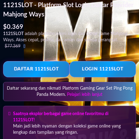
1121SLOT - Platform Slot Login Daftar Provider
Mahjong Ways
$0.369
1121SLOT
adalah platform resmi login dan daftar game Mahjong
Ways. Akses cepat, praktis, dan aman dari semua perangkat.
More
$77.369
info
DAFTAR 1121SLOT
LOGIN 1121SLOT
Daftar sekarang dan nikmati Platform Gaming Gear Set Ping Pong
Panda Modern.
Pelajari lebih lanjut
Saatnya eksplor berbagai game online favoritmu di
1121SLOT!
Main jadi lebih nyaman dengan koleksi game online yang
lengkap dan tampilan yang ringan.