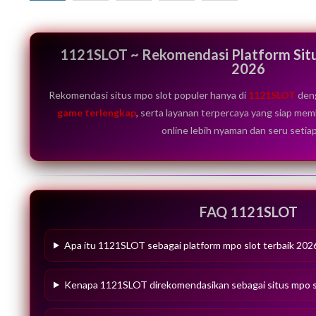
1121SLOT ~ Rekomendasi Platform Situ
2026
Rekomendasi situs mpo slot populer hanya di
1121SLOT
deng
game terlengkap
, serta layanan terpercaya yang siap me
online lebih nyaman dan seru setiap
FAQ 1121SLOT
Apa itu 1121SLOT sebagai platform mpo slot terbaik 202
Kenapa 1121SLOT direkomendasikan sebagai situs mpo s