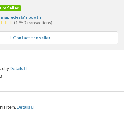
um Seller
mapledeals's booth
5.0
(1,950 transactions)
stars
average
Contact the seller
user
feedback
ss day
Details
GB
his item.
Details