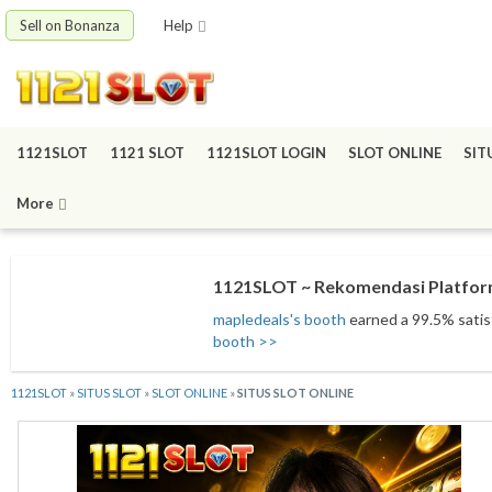
Sell on Bonanza
Help
1121SLOT
1121 SLOT
1121SLOT LOGIN
SLOT ONLINE
SIT
More
1121SLOT ~ Rekomendasi Platform
mapledeals's booth
earned a 99.5% satisf
booth >>
1121SLOT
»
SITUS SLOT
»
SLOT ONLINE
»
SITUS SLOT ONLINE