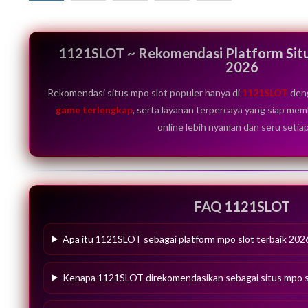
1121SLOT ~ Rekomendasi Platform Situ
2026
Rekomendasi situs mpo slot populer hanya di
1121SLOT
deng
game terlengkap
, serta layanan terpercaya yang siap me
online lebih nyaman dan seru setiap
FAQ 1121SLOT
Apa itu 1121SLOT sebagai platform mpo slot terbaik 202
Kenapa 1121SLOT direkomendasikan sebagai situs mpo s