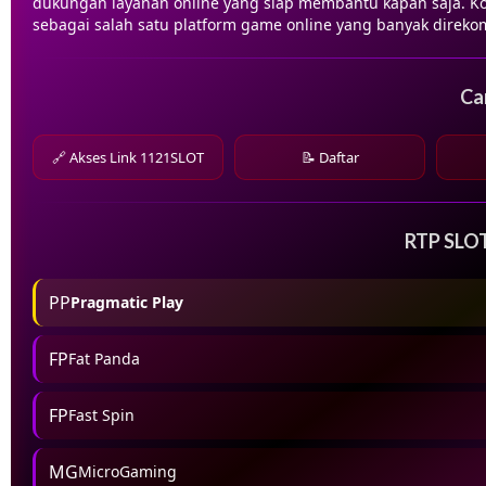
dukungan layanan online yang siap membantu kapan saja. 
sebagai salah satu platform game online yang banyak direko
Ca
🔗 Akses Link 1121SLOT
📝 Daftar
RTP SLO
PP
Pragmatic Play
FP
Fat Panda
FP
Fast Spin
MG
MicroGaming