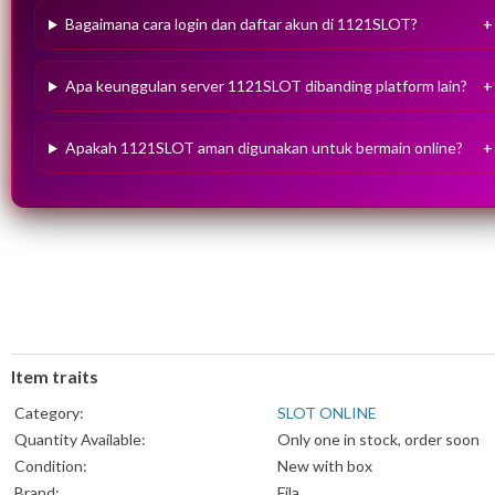
Bagaimana cara login dan daftar akun di 1121SLOT?
Apa keunggulan server 1121SLOT dibanding platform lain?
Apakah 1121SLOT aman digunakan untuk bermain online?
Item traits
Category:
SLOT ONLINE
Quantity Available:
Only one in stock, order soon
Condition:
New with box
Brand:
Fila