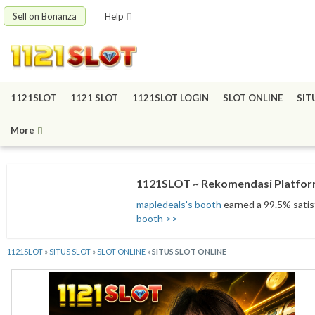
Sell on Bonanza
Help
1121SLOT
1121 SLOT
1121SLOT LOGIN
SLOT ONLINE
SIT
More
1121SLOT ~ Rekomendasi Platform
mapledeals's booth
earned a 99.5% satisf
booth >>
1121SLOT
»
SITUS SLOT
»
SLOT ONLINE
»
SITUS SLOT ONLINE