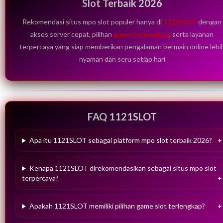
Slot Terbaik 2026
Rekomendasi situs mpo slot populer hanya di
1121SLOT
dengan
akses server cepat, pilihan
game terlengkap
, serta layanan
terpercaya yang siap memberikan pengalaman bermain online lebi
nyaman dan seru setiap hari
FAQ 1121SLOT
Apa itu 1121SLOT sebagai platform mpo slot terbaik 2026?
Kenapa 1121SLOT direkomendasikan sebagai situs mpo slot
terpercaya?
Apakah 1121SLOT memiliki pilihan game slot terlengkap?