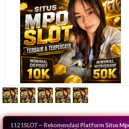
1121SLOT ~ Rekomendasi Platform Situs Mp