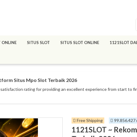
 ONLINE
SITUS SLOT
SITUS SLOT ONLINE
1121SLOT DA
form Situs Mpo Slot Terbaik 2026
atisfaction rating for providing an excellent experience from start to fi
Free Shipping
99.856.427 
1121SLOT ~ Rekome