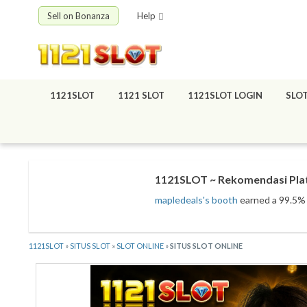
Sell on Bonanza
Help
1121SLOT
1121 SLOT
1121SLOT LOGIN
SLOT
1121SLOT ~ Rekomendasi Plat
mapledeals's booth
earned a 99.5% s
1121SLOT
»
SITUS SLOT
»
SLOT ONLINE
»
SITUS SLOT ONLINE