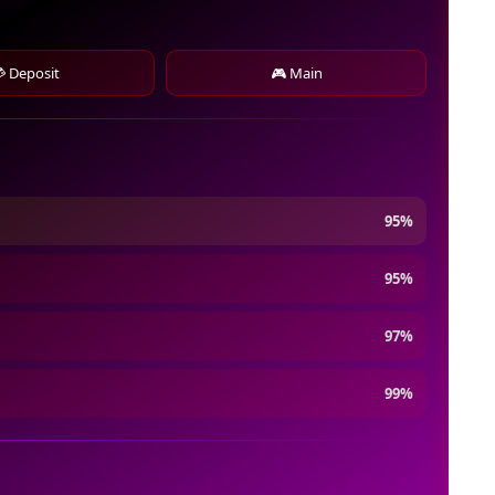
 Deposit
🎮 Main
95%
95%
97%
99%