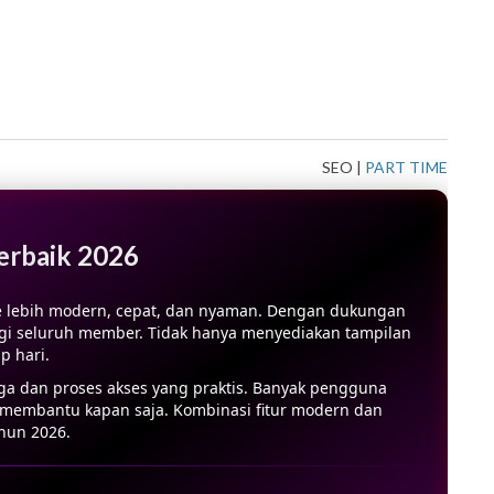
SEO
|
PART TIME
erbaik 2026
e lebih modern, cepat, dan nyaman. Dengan dukungan
agi seluruh member. Tidak hanya menyediakan tampilan
p hari.
ga dan proses akses yang praktis. Banyak pengguna
p membantu kapan saja. Kombinasi fitur modern dan
hun 2026.