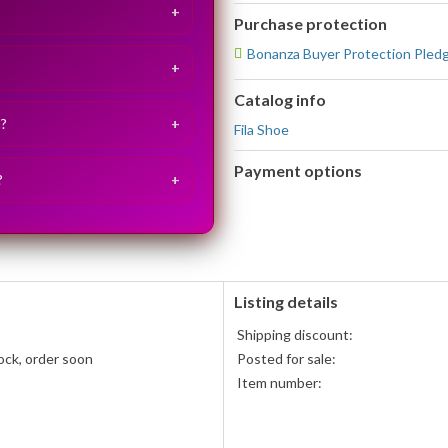
Purchase protection
Bonanza Buyer Protection Pled
Catalog info
n?
Fila Shoe
Payment options
?
PayPal
PayPal,
accepted
MasterCard,
Visa,
Discover,
and
American
Listing details
Express
Shipping discount:
accepted
ock, order soon
Posted for sale:
Item number: