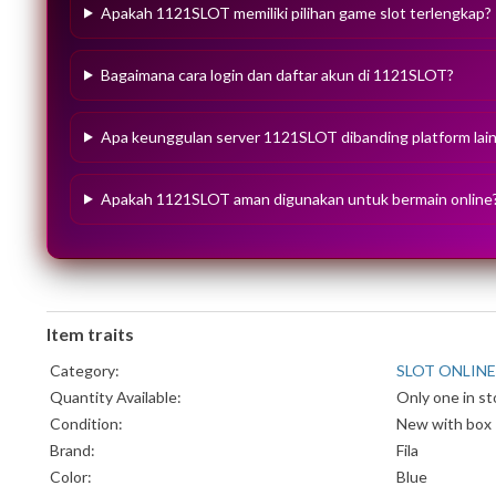
Apakah 1121SLOT memiliki pilihan game slot terlengkap?
Bagaimana cara login dan daftar akun di 1121SLOT?
Apa keunggulan server 1121SLOT dibanding platform lai
Apakah 1121SLOT aman digunakan untuk bermain online
Item traits
Category:
SLOT ONLINE
Quantity Available:
Only one in st
Condition:
New with box
Brand:
Fila
Color:
Blue