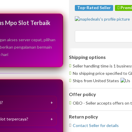
Top-Rated Seller
Premi
s Mpo Slot Terbaik
an akses server cepat, pilihan
mberikan pengalaman bermain
 hari
Shipping options
Seller handling time is 1 busine
No shipping price specified to 
Ships from United States
Offer policy
6?
OBO - Seller accepts offers on t
Return policy
lot terpercaya?
Contact Seller for details