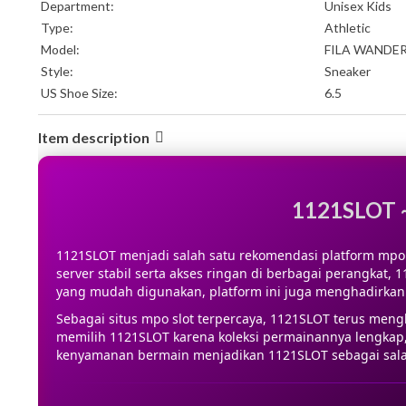
Department:
Unisex Kids
Type:
Athletic
Model:
FILA WANDE
Style:
Sneaker
US Shoe Size:
6.5
Item description
1121SLOT ~
1121SLOT
menjadi salah satu rekomendasi platform mpo
server stabil serta akses ringan di berbagai perangka
yang mudah digunakan, platform ini juga menghadirkan b
Sebagai situs mpo slot terpercaya, 1121SLOT terus men
memilih 1121SLOT karena koleksi permainannya lengkap,
kenyamanan bermain menjadikan 1121SLOT sebagai salah