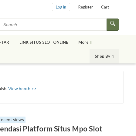
Log in
Register
Cart
🔍
FTAR
LINK SITUS SLOT ONLINE
More
Shop By
nish.
View booth >>
recent views
ndasi Platform Situs Mpo Slot