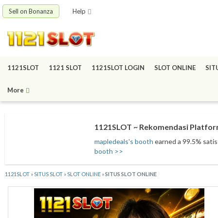
Sell on Bonanza
Help
1121SLOT
1121 SLOT
1121SLOT LOGIN
SLOT ONLINE
SIT
More
1121SLOT ~ Rekomendasi Platform
mapledeals's booth
earned a 99.5% satisf
booth >>
1121SLOT
»
SITUS SLOT
»
SLOT ONLINE
»
SITUS SLOT ONLINE