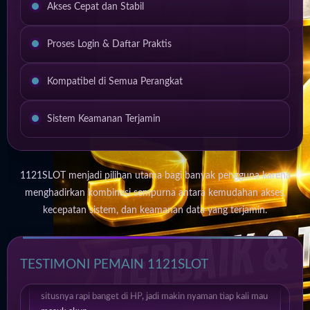
Akses Cepat dan Stabil
Proses Login & Daftar Praktis
Kompatibel di Semua Perangkat
Sistem Keamanan Terjamin
⭐ 5.0
1121SLOT menjadi pilihan utama bagi banyak pengguna karena
Akses login
menghadirkan kombinasi sempurna antara kemudahan akses,
1121SLOT memang pantas jadi pilihan utama. Akses
kecepatan sistem, dan keamanan data yang terjamin.
login-nya kencang banget dan gak pernah muter-muter.
Mau main Mahjong Ways kapan saja lancar jaya.
TESTIMONI PEMAIN 1121SLOT
⭐ 4.9
Proses Daftar
Proses daftarnya serba cepat dan gak ribet. Tampilan