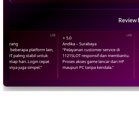
Review
⭐ 5.0
⭐ 
emarang
Andika – Surabaya
Ba
ba beberapa platform lain,
“Pelayanan customer service di
“1
SLOT paling stabil untuk
1121SLOT responsif dan membantu.
bu
 setiap hari. Login cepat
Proses akses game lancar dari HP
te
lannya juga simpel.”
maupun PC tanpa kendala.”
pe
pe