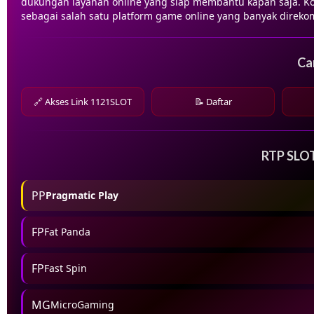
dukungan layanan online yang siap membantu kapan saja. 
sebagai salah satu platform game online yang banyak direko
Ca
🔗 Akses Link 1121SLOT
📝 Daftar
RTP SLO
PP
Pragmatic Play
FP
Fat Panda
FP
Fast Spin
MG
MicroGaming