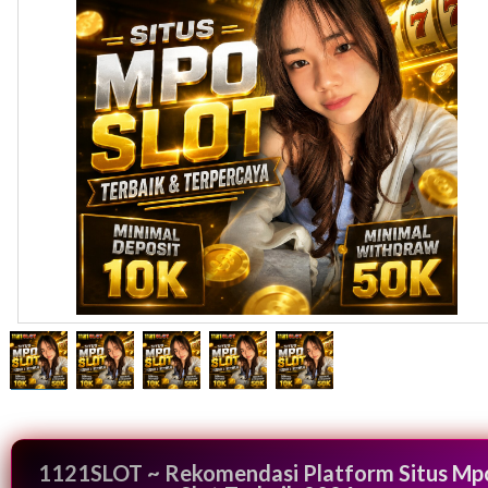
1121SLOT ~ Rekomendasi Platform Situs Mp