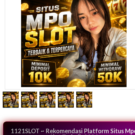
1121SLOT ~ Rekomendasi Platform Situs Mp