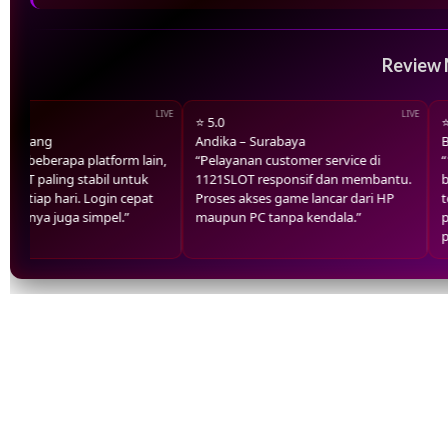
Review
⭐ 5.0
⭐ 4
marang
Andika – Surabaya
Bay
a beberapa platform lain,
“Pelayanan customer service di
“11
OT paling stabil untuk
1121SLOT responsif dan membantu.
bua
etiap hari. Login cepat
Proses akses game lancar dari HP
ter
annya juga simpel.”
maupun PC tanpa kendala.”
per
per