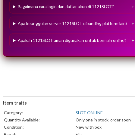
Bagaimana cara login dan daftar akun di 1121SLOT?
Apa keunggulan server 1121SLOT dibanding platform lain?
Apakah 1121SLOT aman digunakan untuk bermain online?
Item traits
Category:
SLOT ONLINE
Quantity Available:
Only one in stock, order soon
Condition:
New with box
Brand:
Fila