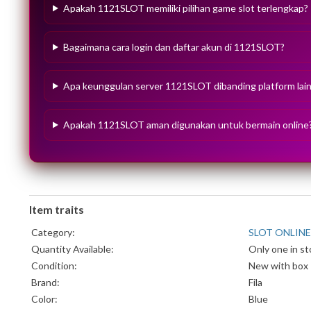
Apakah 1121SLOT memiliki pilihan game slot terlengkap?
Bagaimana cara login dan daftar akun di 1121SLOT?
Apa keunggulan server 1121SLOT dibanding platform lai
Apakah 1121SLOT aman digunakan untuk bermain online
Item traits
Category:
SLOT ONLINE
Quantity Available:
Only one in st
Condition:
New with box
Brand:
Fila
Color:
Blue