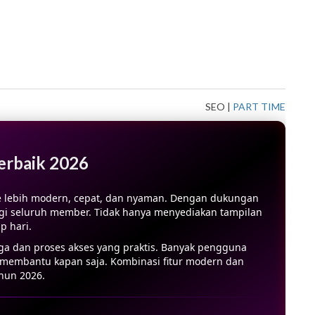
SEO
|
PART TIME
erbaik 2026
e lebih modern, cepat, dan nyaman. Dengan dukungan
agi seluruh member. Tidak hanya menyediakan tampilan
p hari.
ga dan proses akses yang praktis. Banyak pengguna
p membantu kapan saja. Kombinasi fitur modern dan
hun 2026.