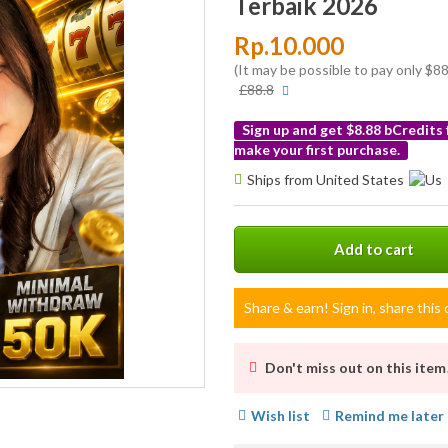
Terbaik 2026
Rp.10.000
(It may be possible to pay only $
More
£88.8
info
Sign up and get $8.88 bCredits
make your first purchase.
More
Ships from United States
info
Add to cart
Share & earn! Sign in, share this 
Don't miss out on this item
Wish list
Remind me later