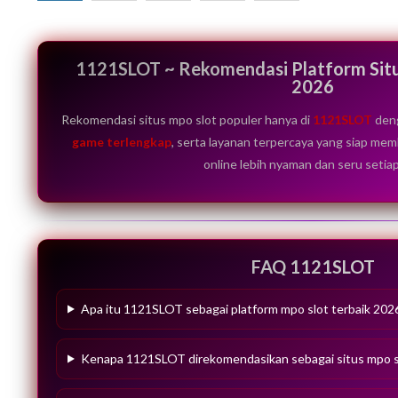
1121SLOT ~ Rekomendasi Platform Situ
2026
Rekomendasi situs mpo slot populer hanya di
1121SLOT
deng
game terlengkap
, serta layanan terpercaya yang siap me
online lebih nyaman dan seru setiap
FAQ 1121SLOT
Apa itu 1121SLOT sebagai platform mpo slot terbaik 202
Kenapa 1121SLOT direkomendasikan sebagai situs mpo s