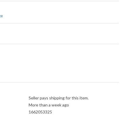
ge
Maestro
accepted
Seller pays shipping for this item.
More than a week ago
1662053325