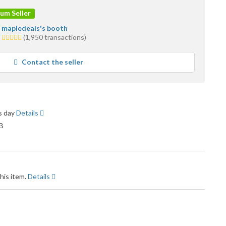
um Seller
mapledeals's booth
5.0
(1,950 transactions)
stars
average
Contact the seller
user
feedback
ss day
Details
GB
his item.
Details