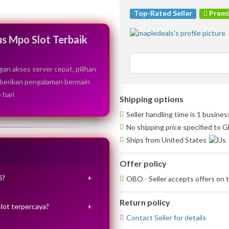
Top-Rated Seller
Premi
s Mpo Slot Terbaik
an akses server cepat, pilihan
mberikan pengalaman bermain
 hari
Shipping options
Seller handling time is 1 busine
No shipping price specified to 
Ships from United States
Offer policy
6?
OBO - Seller accepts offers on t
Return policy
lot terpercaya?
Contact Seller for details