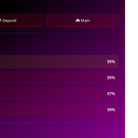
 Deposit
🎮 Main
95%
95%
97%
99%