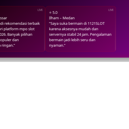
⭐ 5.0
Ilham – Medan
omendasi terbaik
“Saya suka bermain di 1121SLOT
tform mpo slot
karena aksesnya mudah dan
anyak pilihan
servernya stabil 24 jam. Pengalaman
r dan
bermain jadi lebih seru dan
n.”
nyaman.”