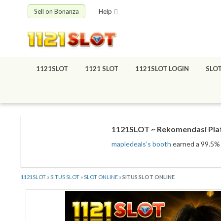
Sell on Bonanza
Help
1121SLOT
1121 SLOT
1121SLOT LOGIN
SLOT
1121SLOT ~ Rekomendasi Plat
mapledeals's booth
earned a 99.5% s
1121SLOT
»
SITUS SLOT
»
SLOT ONLINE
»
SITUS SLOT ONLINE