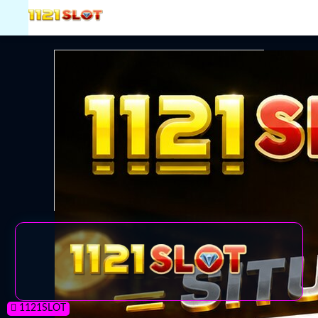
Kembali
1121SLOT