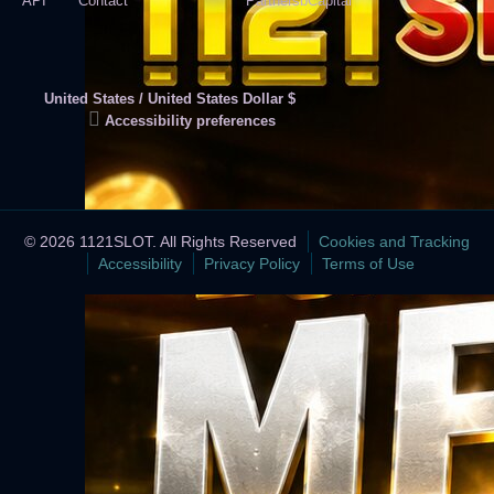
API
Contact
Partners
bCapital
login-nya kencang banget dan gak pernah muter-muter.
Mau main Mahjong Ways kapan saja lancar jaya.
SS
United States / United States Dollar $
Se
⭐ 4.9
Click
Accessibility preferences
Co
to
Proses Daftar
activate
Proses daftarnya serba cepat dan gak ribet. Tampilan
accessibility
situsnya rapi banget di HP, jadi makin nyaman tiap kali mau
preferences
masuk akun.
© 2026 1121SLOT. All Rights Reserved
Cookies and Tracking
Accessibility
Privacy Policy
Terms of Use
⭐ 4.8
Jaringan Server
Servernya stabil banget, beda sama tempat lain. Buka link-
nya langsung terbuka dalam hitungan detik. Benar-benar
praktis.
⭐ 5.0
Perfoma Situs