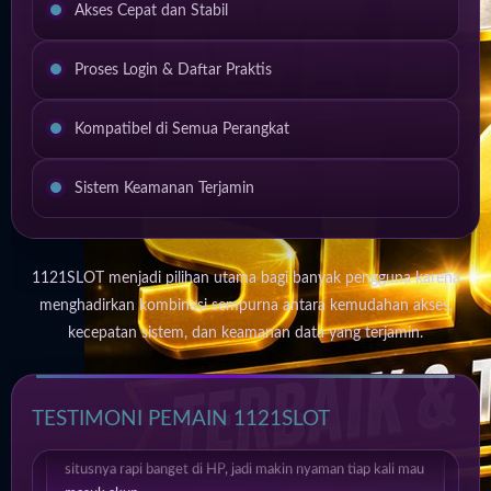
Akses Cepat dan Stabil
Proses Login & Daftar Praktis
Kompatibel di Semua Perangkat
Sistem Keamanan Terjamin
⭐ 5.0
1121SLOT menjadi pilihan utama bagi banyak pengguna karena
Akses login
menghadirkan kombinasi sempurna antara kemudahan akses,
1121SLOT memang pantas jadi pilihan utama. Akses
kecepatan sistem, dan keamanan data yang terjamin.
login-nya kencang banget dan gak pernah muter-muter.
Mau main Mahjong Ways kapan saja lancar jaya.
TESTIMONI PEMAIN 1121SLOT
⭐ 4.9
Proses Daftar
Proses daftarnya serba cepat dan gak ribet. Tampilan