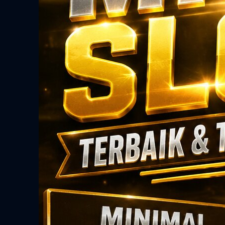
Sangat puas sama performa situsnya. Ringan diakses pakai
kuota HP sekalipun. Recommended banget buat yang cari
tempat daftar yang praktis.