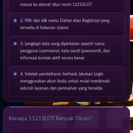
masuk ke alamat situs resmi 1121SLOT
2. Pilih dan klik menu Daftar atau Registrasi yang
tersedia di halaman utama
3. Lengkapi data yang diperlukan seperti nama
pengguna (username), kata sandi (password), dan
informasi kontak aktif secara benar
4. Setelah pendaftaran berhasil, lakukan Login
menggunakan akun Anda untuk mulai menikmati
seluruh layanan dan permainan yang tersedia
Kenapa 1121SLOT Banyak Dicari?