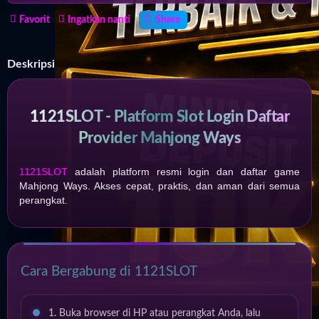
Favorit
Ingatkan nanti
Share
Deskripsi 1121SLOT
1121SLOT - Platform Slot Login Daftar
Provider Mahjong Ways
1121SLOT
adalah platform resmi login dan daftar game
Mahjong Ways. Akses cepat, praktis, dan aman dari semua
perangkat.
Cara Bergabung di 1121SLOT
1. Buka browser di HP atau perangkat Anda, lalu