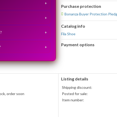
Purchase protection
Bonanza Buyer Protection Pled
Catalog info
n?
Fila Shoe
Payment options
?
PayPal
PayPal,
accepted
MasterCard,
Visa,
Discover,
and
American
Listing details
Express
Shipping discount:
accepted
ock, order soon
Posted for sale:
Item number: