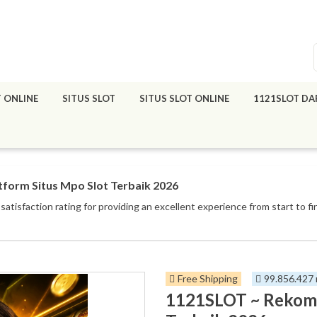
 ONLINE
SITUS SLOT
SITUS SLOT ONLINE
1121SLOT DA
form Situs Mpo Slot Terbaik 2026
atisfaction rating for providing an excellent experience from start to fi
Free Shipping
99.856.427 
1121SLOT ~ Rekome