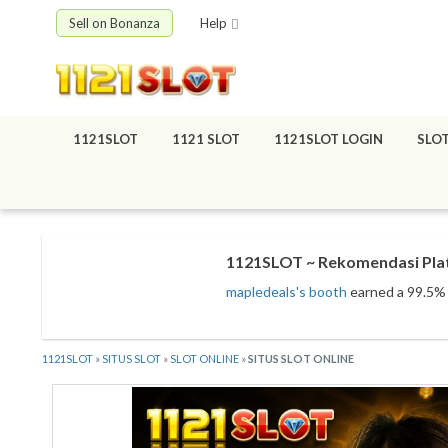
Sell on Bonanza
Help
1121SLOT
1121 SLOT
1121SLOT LOGIN
SLOT
1121SLOT ~ Rekomendasi Plat
mapledeals's booth
earned a 99.5% s
1121SLOT
»
SITUS SLOT
»
SLOT ONLINE
»
SITUS SLOT ONLINE