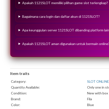
Apakah 1121SLOT memiliki pilihan game slot terlengkap?
Bagaimana cara login dan daftar akun di 1121SLOT?
Apa keunggulan server 1121SLOT dibanding platform lai
Apakah 1121SLOT aman digunakan untuk bermain online
Item traits
Category:
SLOT ONLINE
Quantity Available:
Only one in st
Condition:
New with box
Brand:
Fila
Color:
Blue