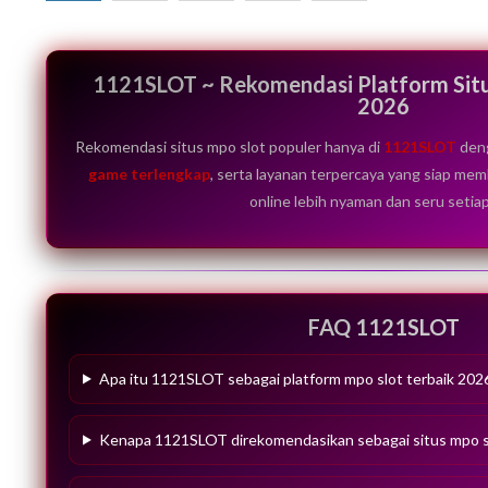
1121SLOT ~ Rekomendasi Platform Situ
2026
Rekomendasi situs mpo slot populer hanya di
1121SLOT
deng
game terlengkap
, serta layanan terpercaya yang siap me
online lebih nyaman dan seru setiap
FAQ 1121SLOT
Apa itu 1121SLOT sebagai platform mpo slot terbaik 202
Kenapa 1121SLOT direkomendasikan sebagai situs mpo s