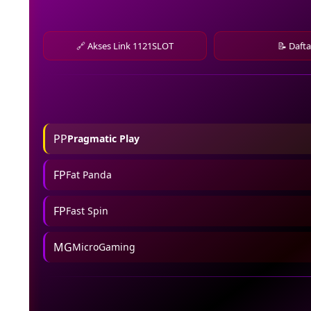
🔗 Akses Link 1121SLOT
📝 Dafta
PP
Pragmatic Play
FP
Fat Panda
FP
Fast Spin
MG
MicroGaming