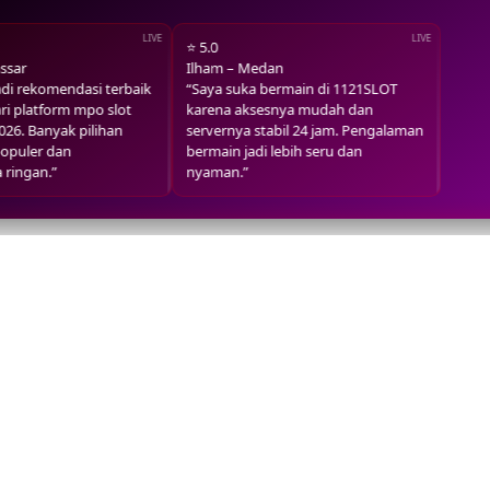
⭐ 5.0
Ilham – Medan
komendasi terbaik
“Saya suka bermain di 1121SLOT
tform mpo slot
karena aksesnya mudah dan
anyak pilihan
servernya stabil 24 jam. Pengalaman
r dan
bermain jadi lebih seru dan
n.”
nyaman.”