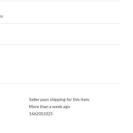
ge
Maestro
accepted
Seller pays shipping for this item.
More than a week ago
1662053325