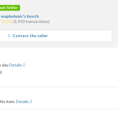
um Seller
mapledeals's booth
5.0
(1,950 transactions)
stars
average
Contact the seller
user
feedback
ss day
Details
GB
his item.
Details