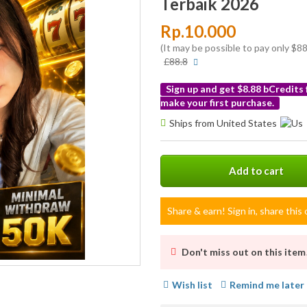
Terbaik 2026
Rp.10.000
(It may be possible to pay only $
More
£88.8
info
Sign up and get $8.88 bCredits
make your first purchase.
More
Ships from United States
info
Add to cart
Share & earn! Sign in, share this 
Don't miss out on this item
Wish list
Remind me later