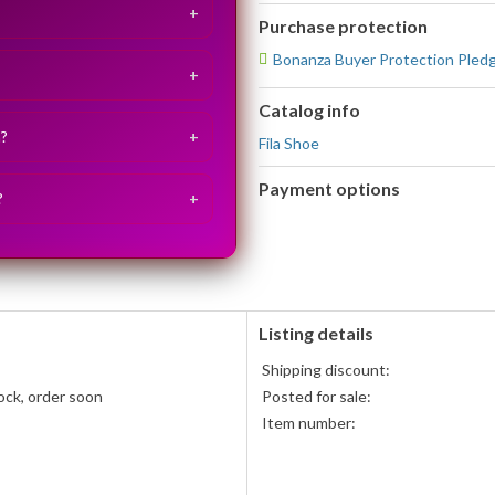
Purchase protection
Bonanza Buyer Protection Pled
Catalog info
n?
Fila Shoe
Payment options
?
PayPal
PayPal,
accepted
MasterCard,
Visa,
Discover,
and
American
Listing details
Express
Shipping discount:
accepted
ock, order soon
Posted for sale:
Item number: