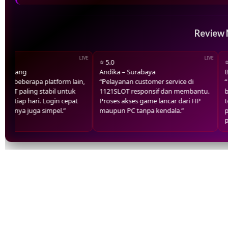
Review
⭐ 5.0
⭐ 4
marang
Andika – Surabaya
Bay
a beberapa platform lain,
“Pelayanan customer service di
“11
LOT paling stabil untuk
1121SLOT responsif dan membantu.
bua
setiap hari. Login cepat
Proses akses game lancar dari HP
ter
annya juga simpel.”
maupun PC tanpa kendala.”
per
per