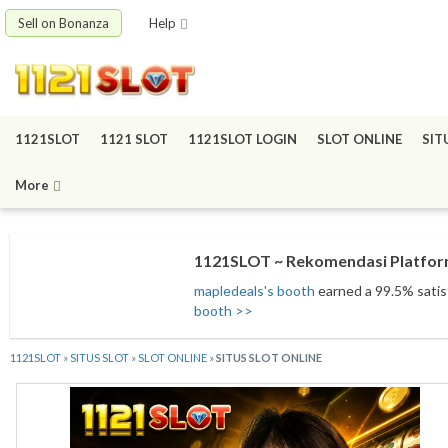
Sell on Bonanza
Help
1121SLOT
1121 SLOT
1121SLOT LOGIN
SLOT ONLINE
SIT
More
1121SLOT ~ Rekomendasi Platform
mapledeals's booth
earned a 99.5% satisf
booth >>
1121SLOT
»
SITUS SLOT
»
SLOT ONLINE
»
SITUS SLOT ONLINE