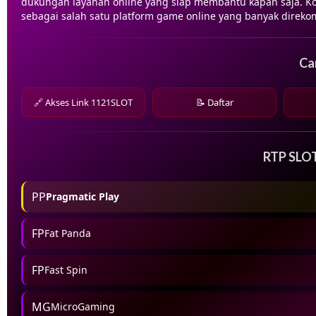
dukungan layanan online yang siap membantu kapan saja. 
sebagai salah satu platform game online yang banyak direko
Ca
🔗 Akses Link 1121SLOT
📝 Daftar
RTP SLO
PP
Pragmatic Play
FP
Fat Panda
FP
Fast Spin
MG
MicroGaming