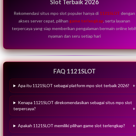
Slot Terbaik 2026
Rekomendasi situs mpo slot populer hanya di
1121SLOT
dengan
akses server cepat, pilihan
game terlengkap
, serta layanan
terpercaya yang siap memberikan pengalaman bermain online lebi
nyaman dan seru setiap hari
FAQ 1121SLOT
Apa itu 1121SLOT sebagai platform mpo slot terbaik 2026?
Kenapa 1121SLOT direkomendasikan sebagai situs mpo slot
terpercaya?
Apakah 1121SLOT memiliki pilihan game slot terlengkap?