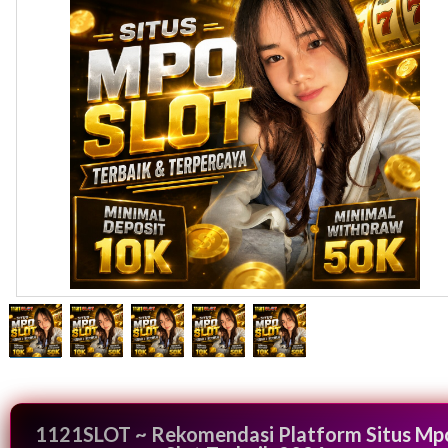
1121SLOT ~ Rekomendasi Platform Situs Mp