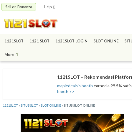
Sell on Bonanza
Help
1121SLOT
1121 SLOT
1121SLOT LOGIN
SLOT ONLINE
SIT
More
1121SLOT ~ Rekomendasi Platform
mapledeals's booth
earned a 99.5% satisf
booth >>
1121SLOT
»
SITUS SLOT
»
SLOT ONLINE
»
SITUS SLOT ONLINE