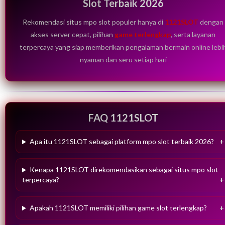
Slot Terbaik 2026
Rekomendasi situs mpo slot populer hanya di
1121SLOT
dengan
akses server cepat, pilihan
game terlengkap
, serta layanan
terpercaya yang siap memberikan pengalaman bermain online lebi
nyaman dan seru setiap hari
FAQ 1121SLOT
Apa itu 1121SLOT sebagai platform mpo slot terbaik 2026?
Kenapa 1121SLOT direkomendasikan sebagai situs mpo slot
terpercaya?
Apakah 1121SLOT memiliki pilihan game slot terlengkap?