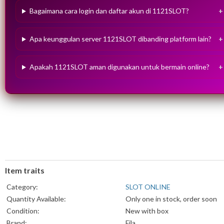
Bagaimana cara login dan daftar akun di 1121SLOT?
Apa keunggulan server 1121SLOT dibanding platform lain?
Apakah 1121SLOT aman digunakan untuk bermain online?
Item traits
Category:
SLOT ONLINE
Quantity Available:
Only one in stock, order soon
Condition:
New with box
Brand:
Fila