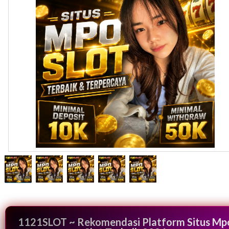
1121SLOT ~ Rekomendasi Platform Situs Mp