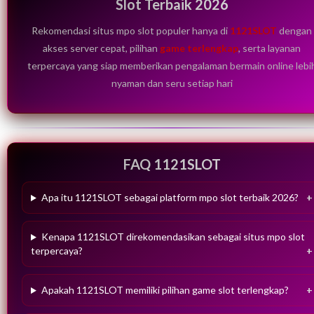
Slot Terbaik 2026
Rekomendasi situs mpo slot populer hanya di
1121SLOT
dengan
akses server cepat, pilihan
game terlengkap
, serta layanan
terpercaya yang siap memberikan pengalaman bermain online lebi
nyaman dan seru setiap hari
FAQ 1121SLOT
Apa itu 1121SLOT sebagai platform mpo slot terbaik 2026?
Kenapa 1121SLOT direkomendasikan sebagai situs mpo slot
terpercaya?
Apakah 1121SLOT memiliki pilihan game slot terlengkap?