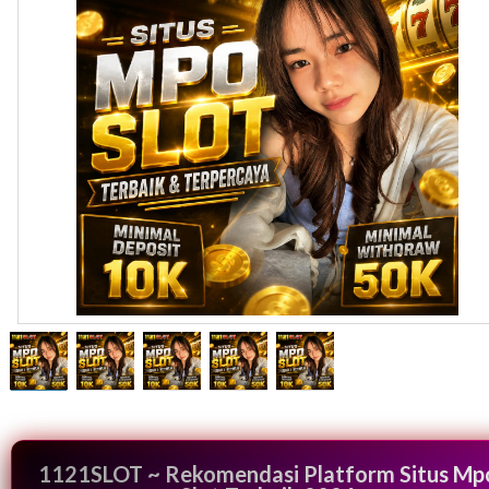
1121SLOT ~ Rekomendasi Platform Situs Mp