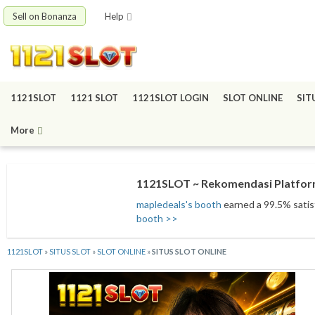
Sell on Bonanza
Help
1121SLOT
1121 SLOT
1121SLOT LOGIN
SLOT ONLINE
SIT
More
1121SLOT ~ Rekomendasi Platform
mapledeals's booth
earned a 99.5% satisf
booth >>
1121SLOT
»
SITUS SLOT
»
SLOT ONLINE
»
SITUS SLOT ONLINE