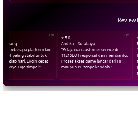
Review
⭐ 5.0
⭐ 4
emarang
Andika – Surabaya
Ba
a beberapa platform lain,
“Pelayanan customer service di
“11
LOT paling stabil untuk
1121SLOT responsif dan membantu.
bua
setiap hari. Login cepat
Proses akses game lancar dari HP
ter
annya juga simpel.”
maupun PC tanpa kendala.”
pe
pe