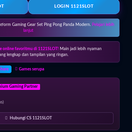
OT
LOGIN 1121SLOT
latform Gaming Gear Set Ping Pong Panda Modern.
Pelajari lebih
lanjut
e online favoritmu di 1121SLOT!
Main jadi lebih nyaman
ang lengkap dan tampilan yang ringan.
Share
Games serupa
ium Gaming Partner
ns)
Hubungi CS 1121SLOT