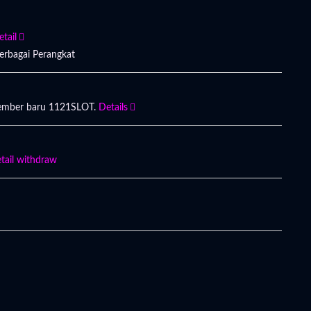
tail
erbagai Perangkat
member baru 1121SLOT.
Details
ail withdraw