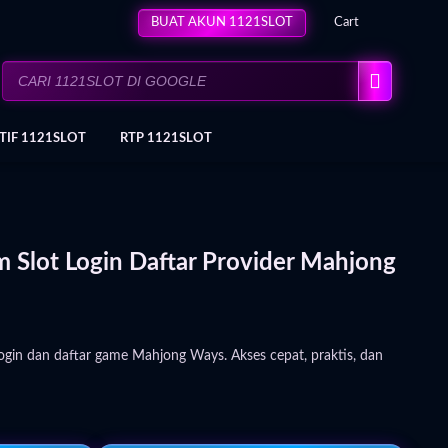
BUAT AKUN 1121SLOT
Cart
TIF 1121SLOT
RTP 1121SLOT
m Slot Login Daftar Provider Mahjong
ogin dan daftar game Mahjong Ways. Akses cepat, praktis, dan