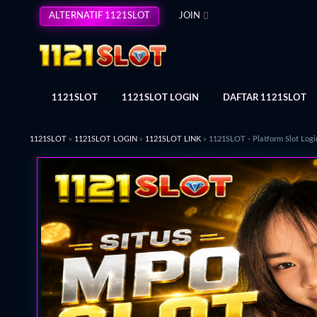
ALTERNATIF 1121SLOT
JOIN
1121SLOT
1121SLOT LOGIN
DAFTAR 1121SLOT
1121SLOT
»
1121SLOT LOGIN
»
1121SLOT LINK
»
1121SLOT - Platform Slot Log