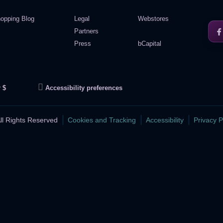
opping Blog
Legal
Webstores
rapi banget di HP, jadi makin nyaman tiap kali mau masuk akun.
Partners
Press
bCapital
 langsung terbuka dalam hitungan detik. Benar-benar praktis.
Click
 $
Accessibility preferences
to
activate
accessibility
l Rights Reserved
Cookies and Tracking
Accessibility
Privacy P
preferences
ta HP sekalipun. Recommended banget buat yang cari tempat daftar yang prakti