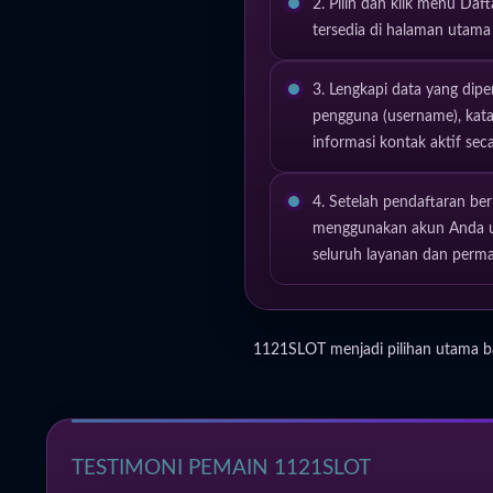
2. Pilih dan klik menu Daft
tersedia di halaman utama
3. Lengkapi data yang dip
pengguna (username), kata
informasi kontak aktif sec
4. Setelah pendaftaran ber
menggunakan akun Anda u
seluruh layanan dan perma
1121SLOT menjadi pilihan utama b
⭐ 5.0
Akses login
1121SLOT memang pantas jadi pilihan utama. Akses login-nya
TESTIMONI PEMAIN 1121SLOT
⭐ 4.9