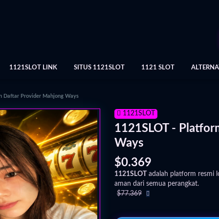
1121SLOT LINK
SITUS 1121SLOT
1121 SLOT
ALTERNA
in Daftar Provider Mahjong Ways
1121SLOT
1121SLOT - Platfor
Ways
$0.369
1121SLOT
adalah platform resmi l
aman dari semua perangkat.
More
$77.369
info