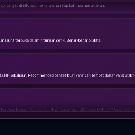
rapi banget di HP, jadi makin nyaman tiap kali mau masuk akun.
 langsung terbuka dalam hitungan detik. Benar-benar praktis.
ta HP sekalipun. Recommended banget buat yang cari tempat daftar yang prakti
 kencang banget dan gak pernah muter-muter. Mau main Mahjong Ways kapan saj