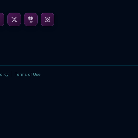
SSL
Secure
Connection
olicy
Terms of Use
s.