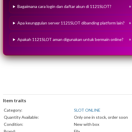
Bagaimana cara login dan daftar akun di 1121SLOT?
Apa keunggulan server 1121SLOT dibanding platform lain?
Apakah 1121SLOT aman digunakan untuk bermain online?
Item traits
Category:
SLOT ONLINE
Quantity Available:
Only one in stock, order soon
Condition:
New with box
Brand:
Fila