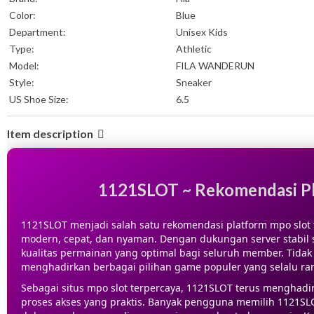
Color:
Blue
Department:
Unisex Kids
Type:
Athletic
Model:
FILA WANDERUN
Style:
Sneaker
US Shoe Size:
6.5
Item description
1121SLOT ~ Rekomendasi Pl
1121SLOT
menjadi salah satu rekomendasi platform mpo slot
modern, cepat, dan nyaman. Dengan dukungan server stabil
kualitas permainan yang optimal bagi seluruh member. Tida
menghadirkan berbagai pilihan game populer yang selalu ram
Sebagai situs mpo slot terpercaya, 1121SLOT terus menghadi
proses akses yang praktis. Banyak pengguna memilih 1121SLO