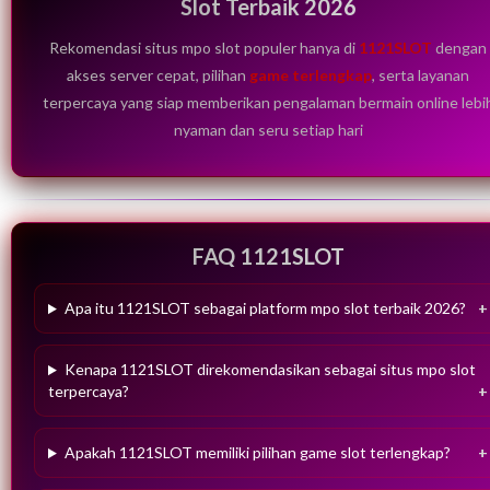
Slot Terbaik 2026
Rekomendasi situs mpo slot populer hanya di
1121SLOT
dengan
akses server cepat, pilihan
game terlengkap
, serta layanan
terpercaya yang siap memberikan pengalaman bermain online lebi
nyaman dan seru setiap hari
FAQ 1121SLOT
Apa itu 1121SLOT sebagai platform mpo slot terbaik 2026?
Kenapa 1121SLOT direkomendasikan sebagai situs mpo slot
terpercaya?
Apakah 1121SLOT memiliki pilihan game slot terlengkap?