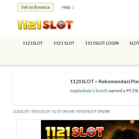
Sell on Bonanza
Help
1121SLOT
1121 SLOT
1121SLOT LOGIN
SLOT
1121SLOT ~ Rekomendasi Plat
mapledeals's booth
earned a 99.5% s
1121SLOT
»
SITUS SLOT
»
SLOT ONLINE
»
SITUS SLOT ONLINE