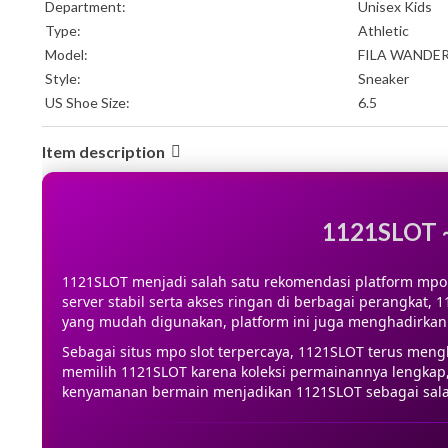
Department:
Unisex Kids
Type:
Athletic
Model:
FILA WANDE
Style:
Sneaker
US Shoe Size:
6.5
Item description
1121SLOT ~
1121SLOT
menjadi salah satu rekomendasi platform mpo
server stabil serta akses ringan di berbagai perangka
yang mudah digunakan, platform ini juga menghadirkan b
Sebagai situs mpo slot terpercaya, 1121SLOT terus men
memilih 1121SLOT karena koleksi permainannya lengkap,
kenyamanan bermain menjadikan 1121SLOT sebagai salah