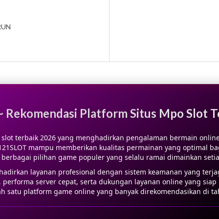
RUN
 Rekomendasi Platform Situs Mpo Slot T
 slot terbaik 2026 yang menghadirkan pengalaman bermain onlin
t, 1121SLOT mampu memberikan kualitas permainan yang optimal b
erbagai pilihan game populer yang selalu ramai dimainkan setia
ghadirkan layanan profesional dengan sistem keamanan yang terja
 performa server cepat, serta dukungan layanan online yang sia
 satu platform game online yang banyak direkomendasikan di ta