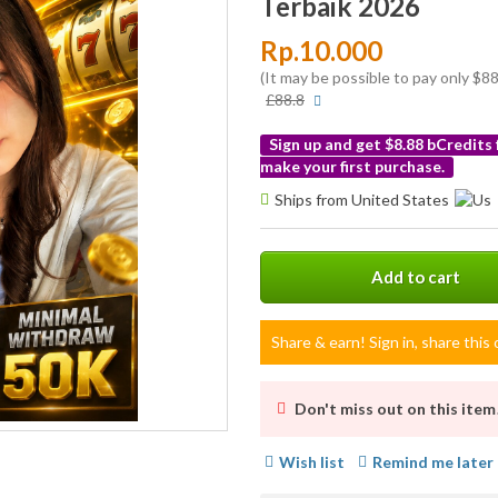
Terbaik 2026
Rp.10.000
(It may be possible to pay only $
More
£88.8
info
Sign up and get $8.88 bCredits
make your first purchase.
More
Ships from United States
info
Add to cart
Share & earn! Sign in, share this 
Don't miss out on this item
Wish list
Remind me later