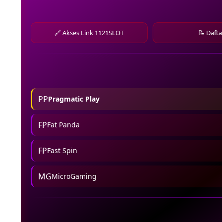
🔗 Akses Link 1121SLOT
📝 Dafta
PP
Pragmatic Play
FP
Fat Panda
FP
Fast Spin
MG
MicroGaming