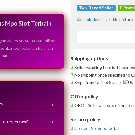
Top-Rated Seller
Premi
s Mpo Slot Terbaik
an akses server cepat, pilihan
mberikan pengalaman bermain
 hari
Shipping options
Seller handling time is 1 busine
No shipping price specified to 
Ships from United States
Offer policy
6?
OBO - Seller accepts offers on t
Return policy
lot terpercaya?
Contact Seller for details