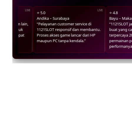
⭐ 5.0
⭐ 4.8
Andika – Surabaya
Bayu – Makassar
atform lain,
“Pelayanan customer service di
“1121SLOT jadi r
bil untuk
1121SLOT responsif dan membantu.
buat yang cari pl
ogin cepat
Proses akses game lancar dari HP
terpercaya 2026. 
mpel.”
maupun PC tanpa kendala.”
permainan popul
performanya ring