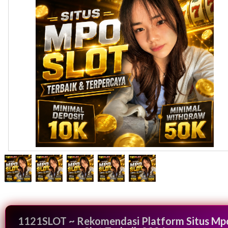
1121SLOT ~ Rekomendasi Platform Situs Mp