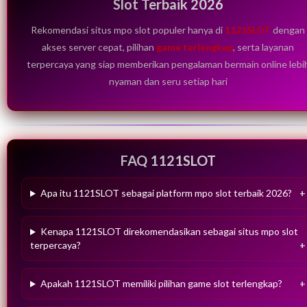
Slot Terbaik 2026
Rekomendasi situs mpo slot populer hanya di
1121SLOT
dengan
akses server cepat, pilihan
game terlengkap
, serta layanan
terpercaya yang siap memberikan pengalaman bermain online lebi
nyaman dan seru setiap hari
FAQ 1121SLOT
Apa itu 1121SLOT sebagai platform mpo slot terbaik 2026?
Kenapa 1121SLOT direkomendasikan sebagai situs mpo slot
terpercaya?
Apakah 1121SLOT memiliki pilihan game slot terlengkap?