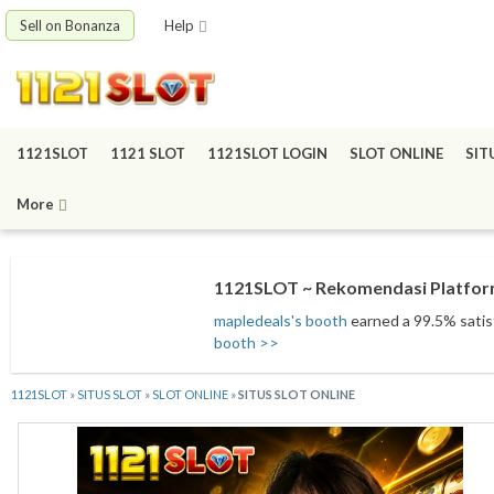
Sell on Bonanza
Help
1121SLOT
1121 SLOT
1121SLOT LOGIN
SLOT ONLINE
SIT
More
1121SLOT ~ Rekomendasi Platform
mapledeals's booth
earned a 99.5% satisf
booth >>
1121SLOT
»
SITUS SLOT
»
SLOT ONLINE
»
SITUS SLOT ONLINE