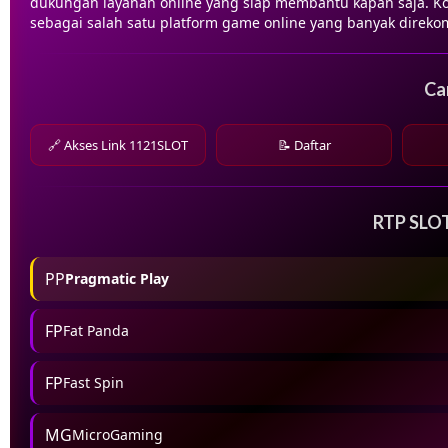
dukungan layanan online yang siap membantu kapan saja. 
sebagai salah satu platform game online yang banyak direko
Ca
🔗 Akses Link 1121SLOT
📝 Daftar
RTP SLO
PP
Pragmatic Play
FP
Fat Panda
FP
Fast Spin
MG
MicroGaming