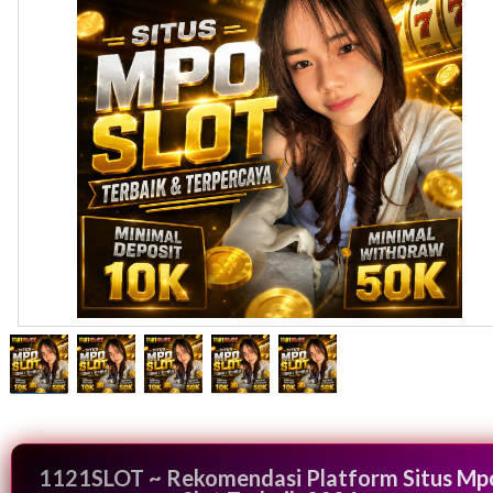
1121SLOT ~ Rekomendasi Platform Situs Mp