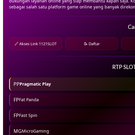
dukungan layanan online yang siap membantu kapan saja. 
sebagai salah satu platform game online yang banyak direko
Ca
🔗 Akses Link 1121SLOT
📝 Daftar
RTP SLO
PP
Pragmatic Play
FP
Fat Panda
FP
Fast Spin
MG
MicroGaming