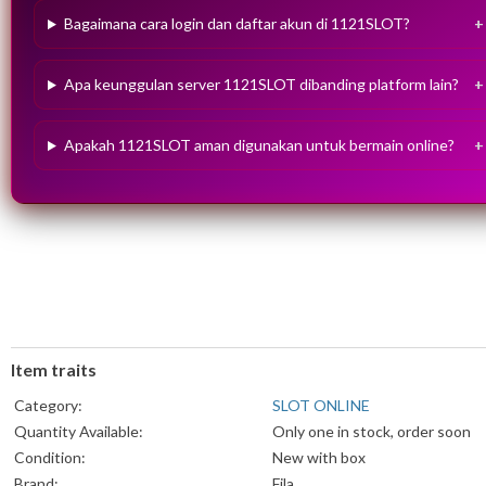
Bagaimana cara login dan daftar akun di 1121SLOT?
Apa keunggulan server 1121SLOT dibanding platform lain?
Apakah 1121SLOT aman digunakan untuk bermain online?
Item traits
Category:
SLOT ONLINE
Quantity Available:
Only one in stock, order soon
Condition:
New with box
Brand:
Fila