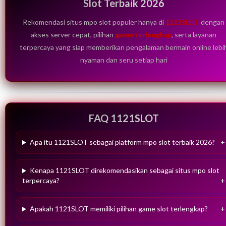
Slot Terbaik 2026
Rekomendasi situs mpo slot populer hanya di
1121SLOT
dengan
akses server cepat, pilihan
game terlengkap
, serta layanan
terpercaya yang siap memberikan pengalaman bermain online lebi
nyaman dan seru setiap hari
FAQ 1121SLOT
Apa itu 1121SLOT sebagai platform mpo slot terbaik 2026?
Kenapa 1121SLOT direkomendasikan sebagai situs mpo slot
terpercaya?
Apakah 1121SLOT memiliki pilihan game slot terlengkap?