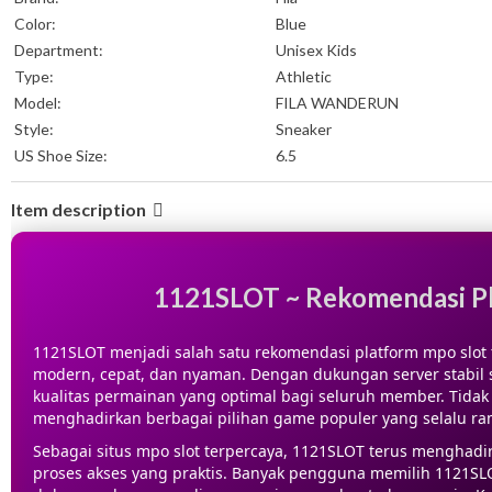
Color:
Blue
Department:
Unisex Kids
Type:
Athletic
Model:
FILA WANDERUN
Style:
Sneaker
US Shoe Size:
6.5
Item description
1121SLOT ~ Rekomendasi Pl
1121SLOT
menjadi salah satu rekomendasi platform mpo slot
modern, cepat, dan nyaman. Dengan dukungan server stabil
kualitas permainan yang optimal bagi seluruh member. Tida
menghadirkan berbagai pilihan game populer yang selalu ram
Sebagai situs mpo slot terpercaya, 1121SLOT terus menghadi
proses akses yang praktis. Banyak pengguna memilih 1121SLO