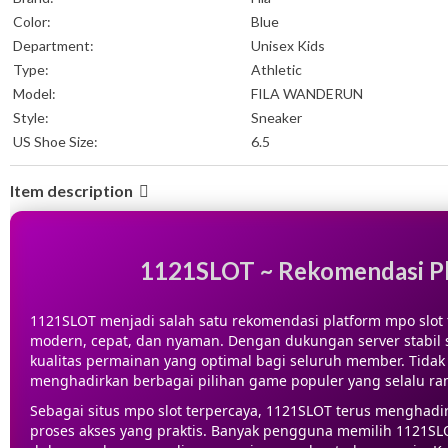
Color:
Blue
Department:
Unisex Kids
Type:
Athletic
Model:
FILA WANDERUN
Style:
Sneaker
US Shoe Size:
6.5
Item description
1121SLOT ~ Rekomendasi Pl
1121SLOT
menjadi salah satu rekomendasi platform mpo slot
modern, cepat, dan nyaman. Dengan dukungan server stabil
kualitas permainan yang optimal bagi seluruh member. Tida
menghadirkan berbagai pilihan game populer yang selalu ram
Sebagai situs mpo slot terpercaya, 1121SLOT terus menghadi
proses akses yang praktis. Banyak pengguna memilih 1121SLO