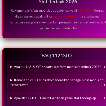
Slot Terbaik 2026
Rekomendasi situs mpo slot populer hanya di
1121SLOT
dengan
akses server cepat, pilihan
game terlengkap
, serta layanan
terpercaya yang siap memberikan pengalaman bermain online lebi
nyaman dan seru setiap hari
FAQ 1121SLOT
Apa itu 1121SLOT sebagai platform mpo slot terbaik 2026?
Kenapa 1121SLOT direkomendasikan sebagai situs mpo slot
terpercaya?
Apakah 1121SLOT memiliki pilihan game slot terlengkap?