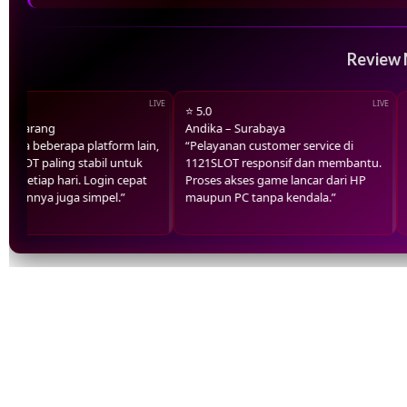
Review
⭐ 5.0
⭐ 
emarang
Andika – Surabaya
Ba
ba beberapa platform lain,
“Pelayanan customer service di
“1
SLOT paling stabil untuk
1121SLOT responsif dan membantu.
bu
 setiap hari. Login cepat
Proses akses game lancar dari HP
te
lannya juga simpel.”
maupun PC tanpa kendala.”
pe
pe