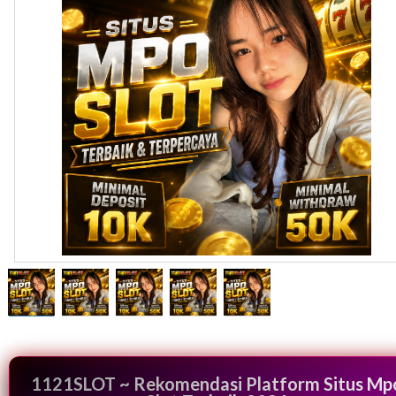
1121SLOT ~ Rekomendasi Platform Situs Mp