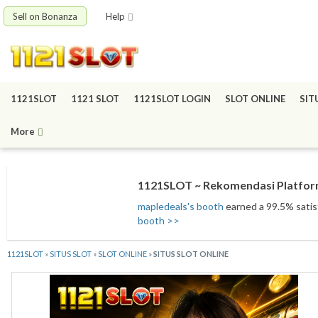
Sell on Bonanza
Help
1121SLOT
1121 SLOT
1121SLOT LOGIN
SLOT ONLINE
SIT
More
1121SLOT ~ Rekomendasi Platform
mapledeals's booth
earned a 99.5% satisf
booth >>
1121SLOT
»
SITUS SLOT
»
SLOT ONLINE
»
SITUS SLOT ONLINE