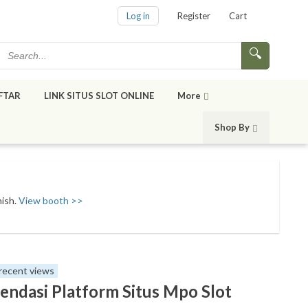
Log in
Register
Cart
🔍
FTAR
LINK SITUS SLOT ONLINE
More
Shop By
nish.
View booth >>
recent views
ndasi Platform Situs Mpo Slot