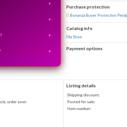
Purchase protection
Bonanza Buyer Protection Pled
Catalog info
n?
Fila Shoe
Payment options
?
PayPal
PayPal,
accepted
MasterCard,
Visa,
Discover,
and
American
Listing details
Express
Shipping discount:
accepted
ock, order soon
Posted for sale:
Item number: