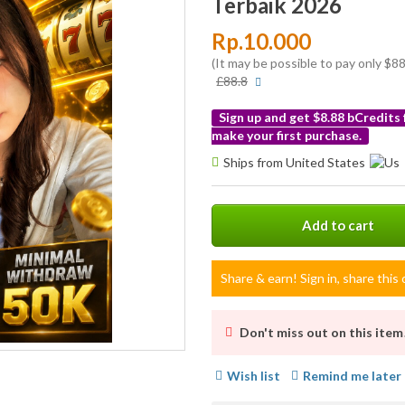
Terbaik 2026
Rp.10.000
(It may be possible to pay only $
More
£88.8
info
Sign up and get $8.88 bCredits
make your first purchase.
More
Ships from United States
info
Add to cart
Share & earn! Sign in, share this 
Don't miss out on this item
Wish list
Remind me later