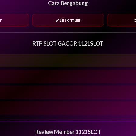
Cara Bergabung
r
✔️ Isi Formulir

RTP SLOT GACOR 1121SLOT
Review Member 1121SLOT