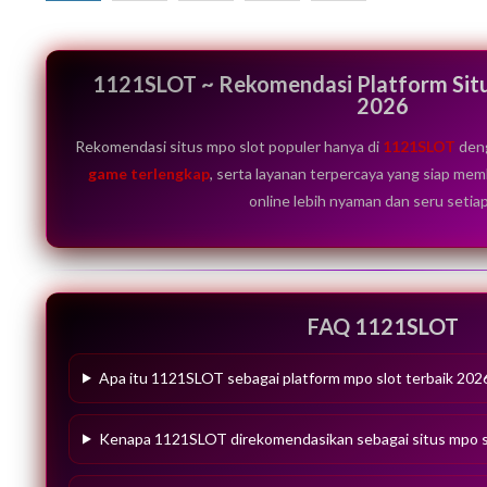
1121SLOT ~ Rekomendasi Platform Situ
2026
Rekomendasi situs mpo slot populer hanya di
1121SLOT
deng
game terlengkap
, serta layanan terpercaya yang siap me
online lebih nyaman dan seru setiap
FAQ 1121SLOT
Apa itu 1121SLOT sebagai platform mpo slot terbaik 202
Kenapa 1121SLOT direkomendasikan sebagai situs mpo s