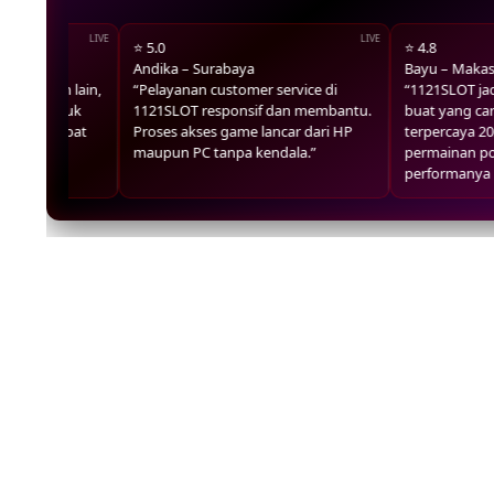
⭐ 5.0
⭐ 4.8
Andika – Surabaya
Bayu – Makassar
orm lain,
“Pelayanan customer service di
“1121SLOT jadi rek
 untuk
1121SLOT responsif dan membantu.
buat yang cari plat
n cepat
Proses akses game lancar dari HP
terpercaya 2026. Ba
l.”
maupun PC tanpa kendala.”
permainan populer
performanya ringan