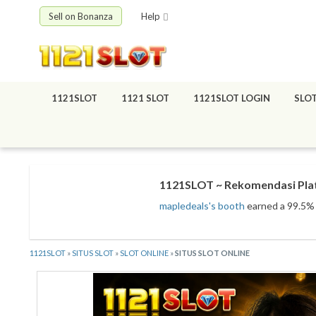
Sell on Bonanza
Help
1121SLOT
1121 SLOT
1121SLOT LOGIN
SLOT
1121SLOT ~ Rekomendasi Plat
mapledeals's booth
earned a 99.5% s
1121SLOT
»
SITUS SLOT
»
SLOT ONLINE
»
SITUS SLOT ONLINE