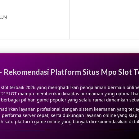
RUN
 Rekomendasi Platform Situs Mpo Slot T
 slot terbaik 2026 yang menghadirkan pengalaman bermain onlin
t, 1121SLOT mampu memberikan kualitas permainan yang optimal b
erbagai pilihan game populer yang selalu ramai dimainkan setia
ghadirkan layanan profesional dengan sistem keamanan yang terja
 performa server cepat, serta dukungan layanan online yang sia
 satu platform game online yang banyak direkomendasikan di ta