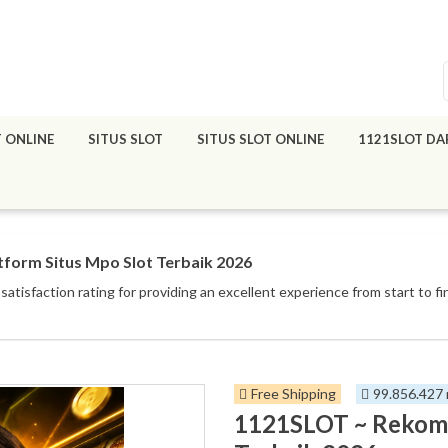
 ONLINE
SITUS SLOT
SITUS SLOT ONLINE
1121SLOT DA
form Situs Mpo Slot Terbaik 2026
atisfaction rating for providing an excellent experience from start to fi
Free Shipping
99.856.427 
1121SLOT ~ Rekome