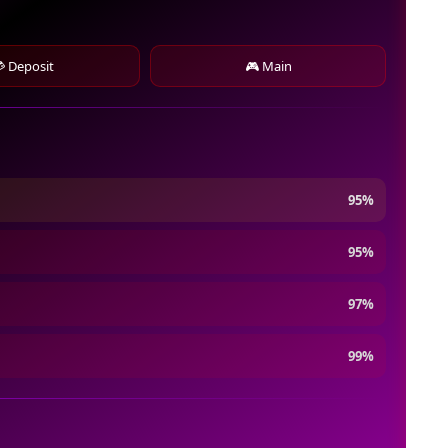
 Deposit
🎮 Main
95%
95%
97%
99%