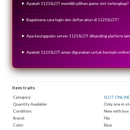
Apakah 1121SLOT memiliki pilihan game slot terlengkap?
Bagaimana cara login dan daftar akun di 1121SLOT?
Apa keunggulan server 1121SLOT dibanding platform lai
Apakah 1121SLOT aman digunakan untuk bermain online
Item traits
Category:
SLOT ONLINE
Quantity Available:
Only one in st
Condition:
New with box
Brand:
Fila
Color:
Blue