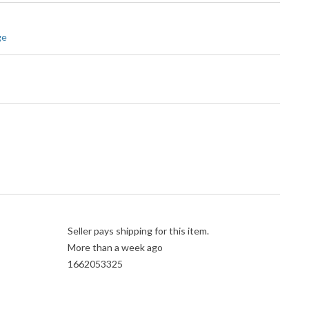
ge
Maestro
accepted
Seller pays shipping for this item.
More than a week ago
1662053325