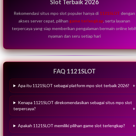
Slot Terbaik 2026
Rekomendasi situs mpo slot populer hanya di
1121SLOT
dengan
akses server cepat, pilihan
game terlengkap
, serta layanan
terpercaya yang siap memberikan pengalaman bermain online lebi
nyaman dan seru setiap hari
FAQ 1121SLOT
Apa itu 1121SLOT sebagai platform mpo slot terbaik 2026?
Kenapa 1121SLOT direkomendasikan sebagai situs mpo slot
terpercaya?
Apakah 1121SLOT memiliki pilihan game slot terlengkap?