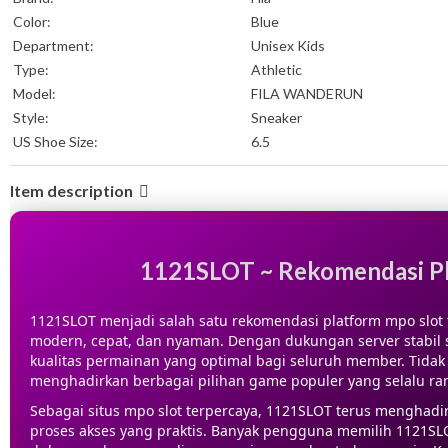
Color:
Blue
Department:
Unisex Kids
Type:
Athletic
Model:
FILA WANDERUN
Style:
Sneaker
US Shoe Size:
6.5
Item description
1121SLOT ~ Rekomendasi Pl
1121SLOT
menjadi salah satu rekomendasi platform mpo slot
modern, cepat, dan nyaman. Dengan dukungan server stabil
kualitas permainan yang optimal bagi seluruh member. Tida
menghadirkan berbagai pilihan game populer yang selalu ram
Sebagai situs mpo slot terpercaya, 1121SLOT terus menghadi
proses akses yang praktis. Banyak pengguna memilih 1121SLO