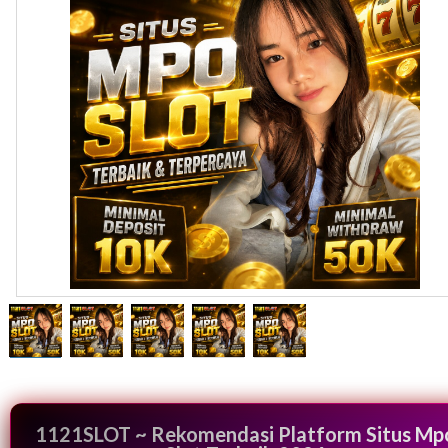
1121SLOT ~ Rekomendasi Platform Situs Mp