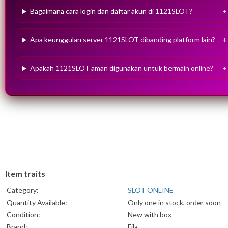
Bagaimana cara login dan daftar akun di 1121SLOT?
Apa keunggulan server 1121SLOT dibanding platform lain?
Apakah 1121SLOT aman digunakan untuk bermain online?
Item traits
Category:
SLOT ONLINE
Quantity Available:
Only one in stock, order soon
Condition:
New with box
Brand:
Fila