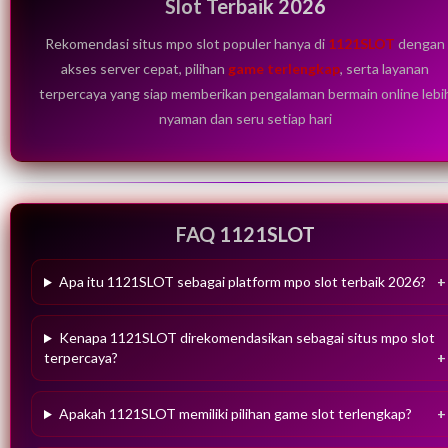
Slot Terbaik 2026
Rekomendasi situs mpo slot populer hanya di
1121SLOT
dengan
akses server cepat, pilihan
game terlengkap
, serta layanan
terpercaya yang siap memberikan pengalaman bermain online lebi
nyaman dan seru setiap hari
FAQ 1121SLOT
Apa itu 1121SLOT sebagai platform mpo slot terbaik 2026?
Kenapa 1121SLOT direkomendasikan sebagai situs mpo slot
terpercaya?
Apakah 1121SLOT memiliki pilihan game slot terlengkap?