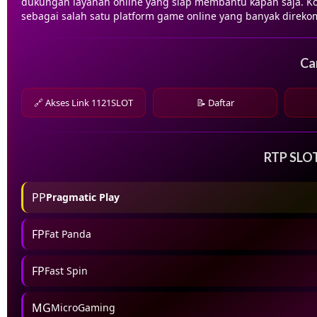
dukungan layanan online yang siap membantu kapan saja. 
sebagai salah satu platform game online yang banyak direko
Ca
🔗 Akses Link 1121SLOT
📝 Daftar
RTP SLO
PP
Pragmatic Play
FP
Fat Panda
FP
Fast Spin
MG
MicroGaming