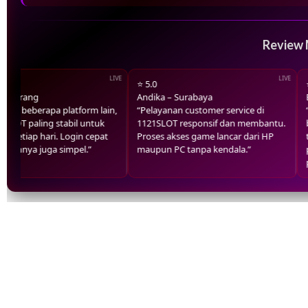
Review
⭐ 5.0
⭐ 4
emarang
Andika – Surabaya
Ba
a beberapa platform lain,
“Pelayanan customer service di
“1
LOT paling stabil untuk
1121SLOT responsif dan membantu.
bua
setiap hari. Login cepat
Proses akses game lancar dari HP
ter
annya juga simpel.”
maupun PC tanpa kendala.”
pe
pe